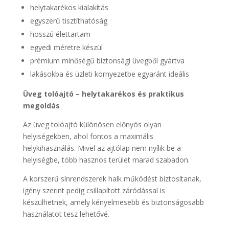
helytakarékos kialakítás
egyszerű tisztíthatóság
hosszú élettartam
egyedi méretre készül
prémium minőségű biztonsági üvegből gyártva
lakásokba és üzleti környezetbe egyaránt ideális
Üveg tolóajtó – helytakarékos és praktikus
megoldás
Az üveg tolóajtó különösen előnyös olyan
helyiségekben, ahol fontos a maximális
helykihasználás. Mivel az ajtólap nem nyílik be a
helyiségbe, több hasznos terület marad szabadon.
A korszerű sínrendszerek halk működést biztosítanak,
igény szerint pedig csillapított záródással is
készülhetnek, amely kényelmesebb és biztonságosabb
használatot tesz lehetővé.