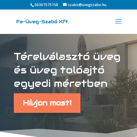
06307575158
szabo@uvegszabo.hu
Térelválasztó üveg
és üveg tolóajtó
egyedi méretben
Hívjon most!