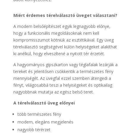
Miért érdemes térelválasztó üveget választani?
A modern belsőépítészet egyik legnagyobb előnye,
hogy a funkcionális megoldásoknak nem kell
kompromisszumot kötniük az esztétikával. Egy üveg
térelválasztó segítségével külön helyiségeket alakíthat
ki anélkül, hogy elveszítené a nyitott tér érzetét.
A hagyományos gipszkarton vagy téglafalak lezárják a
tereket és jelentősen csökkentik a természetes fény
mennyiségét. Az üvegfal ezzel szemben átengedi a
fényt, világosabbá teszi a helyiségeket és optikailag
nagyobbnak mutatja az egész belső teret.
A térelválasztó üveg előnyei
több természetes fény
modern, elegáns megjelenés
nagyobb térérzet