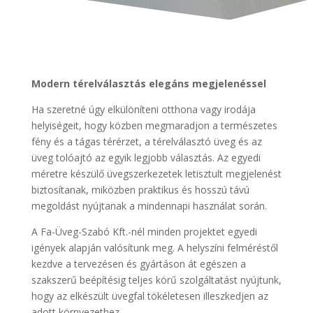
Modern térelválasztás elegáns megjelenéssel
Ha szeretné úgy elkülöníteni otthona vagy irodája
helyiségeit, hogy közben megmaradjon a természetes
fény és a tágas térérzet, a térelválasztó üveg és az
üveg tolóajtó az egyik legjobb választás. Az egyedi
méretre készülő üvegszerkezetek letisztult megjelenést
biztosítanak, miközben praktikus és hosszú távú
megoldást nyújtanak a mindennapi használat során.
A Fa-Üveg-Szabó Kft.-nél minden projektet egyedi
igények alapján valósítunk meg. A helyszíni felméréstől
kezdve a tervezésen és gyártáson át egészen a
szakszerű beépítésig teljes körű szolgáltatást nyújtunk,
hogy az elkészült üvegfal tökéletesen illeszkedjen az
adott környezethez.