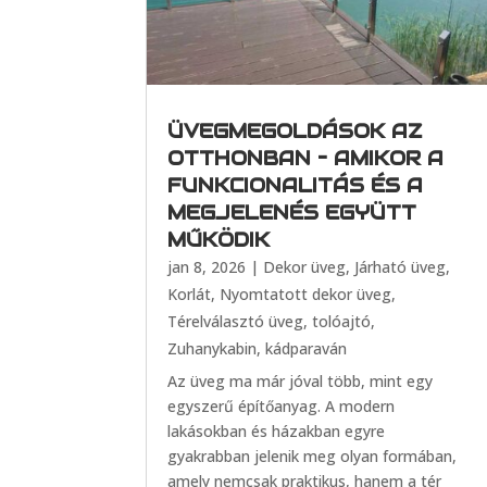
ÜVEGMEGOLDÁSOK AZ
OTTHONBAN – AMIKOR A
FUNKCIONALITÁS ÉS A
MEGJELENÉS EGYÜTT
MŰKÖDIK
jan 8, 2026
|
Dekor üveg
,
Járható üveg
,
Korlát
,
Nyomtatott dekor üveg
,
Térelválasztó üveg, tolóajtó
,
Zuhanykabin, kádparaván
Az üveg ma már jóval több, mint egy
egyszerű építőanyag. A modern
lakásokban és házakban egyre
gyakrabban jelenik meg olyan formában,
amely nemcsak praktikus, hanem a tér