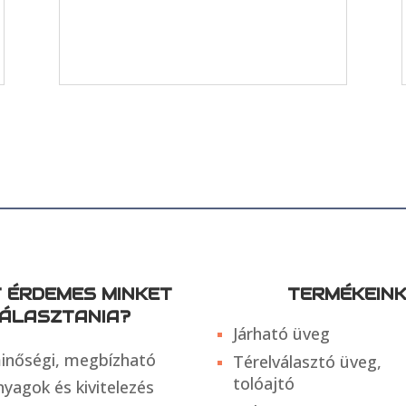
T ÉRDEMES MINKET
TERMÉKEIN
ÁLASZTANIA?
Járható üveg
inőségi, megbízható
Térelválasztó üveg,
tolóajtó
nyagok és kivitelezés