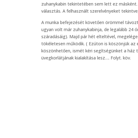
zuhanykabin tekintetében sem lett ez másként.
választás. A felhasznált szerelvényeket tekint
A munka befejezését követően örömmel távoztunk
ugyan volt már zuhanykabinja, de legalább 24 órá
száradásáig). Majd pár hét elteltével, megelég
tökéletesen működik. ( Ezúton is köszönjük az
köszönhetően, ismét kéri segítségünket a ház t
üvegkorlátjának kialakítása lesz…. Folyt. köv.