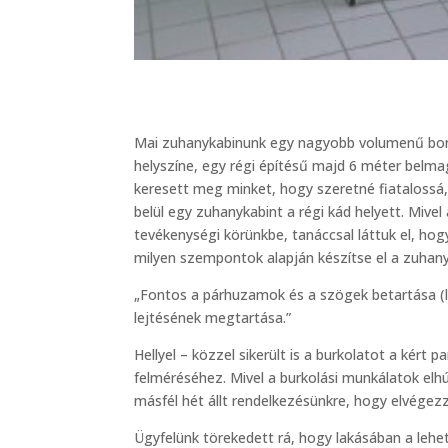
Mai zuhanykabinunk egy nagyobb volumenű bont
helyszíne, egy régi építésű majd 6 méter belma
keresett meg minket, hogy szeretné fiatalossá,
belül egy zuhanykabint a régi kád helyett. Mive
tevékenységi körünkbe, tanáccsal láttuk el, ho
milyen szempontok alapján készítse el a zuhany
„Fontos a párhuzamok és a szögek betartása (le
lejtésének megtartása.”
Hellyel – közzel sikerült is a burkolatot a kért
felméréséhez. Mivel a burkolási munkálatok elh
másfél hét állt rendelkezésünkre, hogy elvégezz
Ügyfelünk törekedett rá, hogy lakásában a lehet