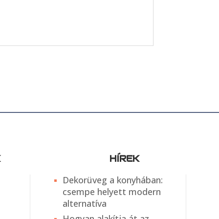
K
HÍREK
Dekorüveg a konyhában:
csempe helyett modern
alternatíva
Hogyan alakítja át az