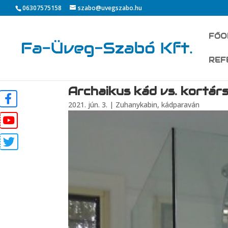
06307575158
szabo@uvegszabo.hu
FŐO
REF
Archaikus kád vs. kortár
2021. jún. 3.
|
Zuhanykabin, kádparaván