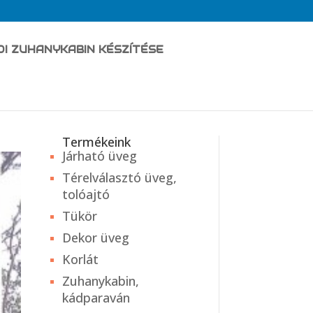
DI ZUHANYKABIN KÉSZÍTÉSE
Termékeink
Járható üveg
Térelválasztó üveg,
tolóajtó
Tükör
Dekor üveg
Korlát
Zuhanykabin,
kádparaván