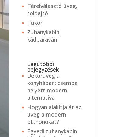
Térelválasztó üveg,
tolóajtó
Tükör
Zuhanykabin,
kádparaván
Legutóbbi
bejegyzések
Dekorüveg a
konyhában: csempe
helyett modern
alternatíva
Hogyan alakítja át az
üveg a modern
otthonokat?
Egyedi zuhanykabin