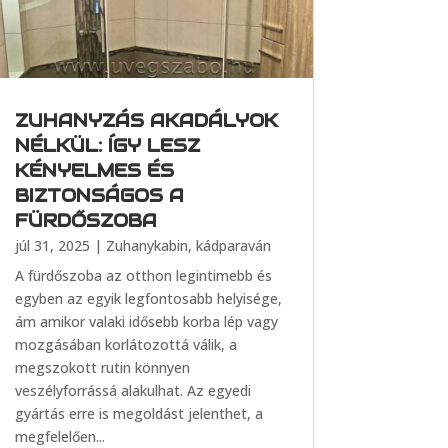
ZUHANYZÁS AKADÁLYOK
NÉLKÜL: ÍGY LESZ
KÉNYELMES ÉS
BIZTONSÁGOS A
FÜRDŐSZOBA
júl 31, 2025
|
Zuhanykabin, kádparaván
A fürdőszoba az otthon legintimebb és
egyben az egyik legfontosabb helyisége,
ám amikor valaki idősebb korba lép vagy
mozgásában korlátozottá válik, a
megszokott rutin könnyen
veszélyforrássá alakulhat. Az egyedi
gyártás erre is megoldást jelenthet, a
megfelelően...