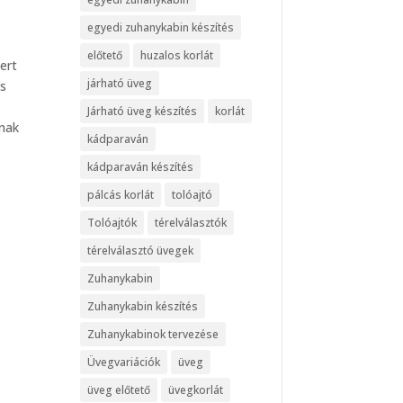
egyedi zuhanykabin készítés
előtető
huzalos korlát
ert
járható üveg
es
Járható üveg készítés
korlát
knak
kádparaván
kádparaván készítés
pálcás korlát
tolóajtó
Tolóajtók
térelválasztók
térelválasztó üvegek
Zuhanykabin
Zuhanykabin készítés
Zuhanykabinok tervezése
Üvegvariációk
üveg
üveg előtető
üvegkorlát