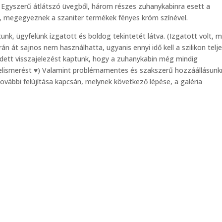
 Egyszerű átlátszó üvegből, három részes zuhanykabinra esett a
ve, megegyeznek a szaniter termékek fényes króm színével.
, ügyfelünk izgatott és boldog tekintetét látva. (Izgatott volt, m
n át sajnos nem használhatta, ugyanis ennyi idő kell a szilikon telj
edett visszajelezést kaptunk, hogy a zuhanykabin még mindig
 elismerést ♥) Valamint problémamentes és szakszerű hozzáállásun
ovábbi felújítása kapcsán, melynek következő lépése, a galéria