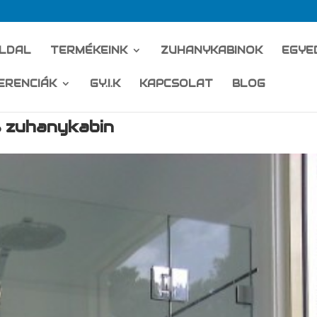
LDAL
TERMÉKEINK
ZUHANYKABINOK
EGYE
ERENCIÁK
GY.I.K
KAPCSOLAT
BLOG
s zuhanykabin