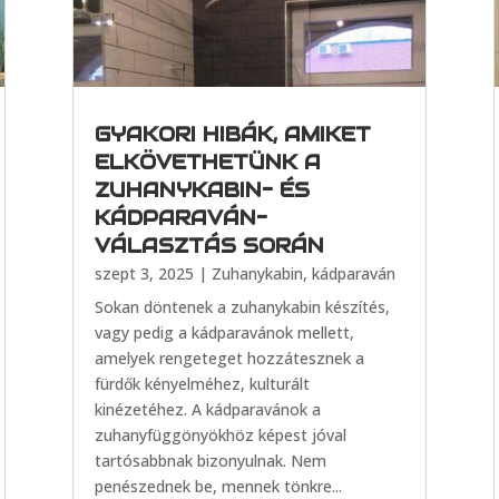
GYAKORI HIBÁK, AMIKET
ELKÖVETHETÜNK A
ZUHANYKABIN- ÉS
KÁDPARAVÁN-
VÁLASZTÁS SORÁN
szept 3, 2025
|
Zuhanykabin, kádparaván
Sokan döntenek a zuhanykabin készítés,
vagy pedig a kádparavánok mellett,
amelyek rengeteget hozzátesznek a
fürdők kényelméhez, kulturált
kinézetéhez. A kádparavánok a
zuhanyfüggönyökhöz képest jóval
tartósabbnak bizonyulnak. Nem
penészednek be, mennek tönkre...