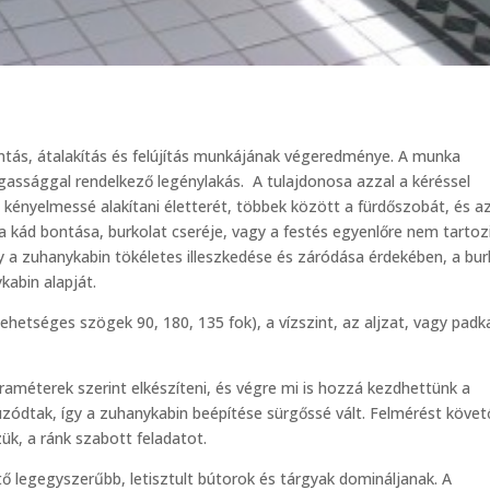
ás, átalakítás és felújítás munkájának végeredménye. A munka
gassággal rendelkező legénylakás. A tulajdonosa azzal a kéréssel
 kényelmessé alakítani életterét, többek között a fürdőszobát, és a
l a kád bontása, burkolat cseréje, vagy a festés egyenlőre nem tartoz
gy a zuhanykabin tökéletes illeszkedése és záródása érdekében, a bur
kabin alapját.
hetséges szögek 90, 180, 135 fok), a vízszint, az aljzat, vagy padk
 paraméterek szerint elkészíteni, és végre mi is hozzá kezdhettünk a
úzódtak, így a zuhanykabin beépítése sürgőssé vált. Felmérést köve
ük, a ránk szabott feladatot.
ő legegyszerűbb, letisztult bútorok és tárgyak domináljanak. A