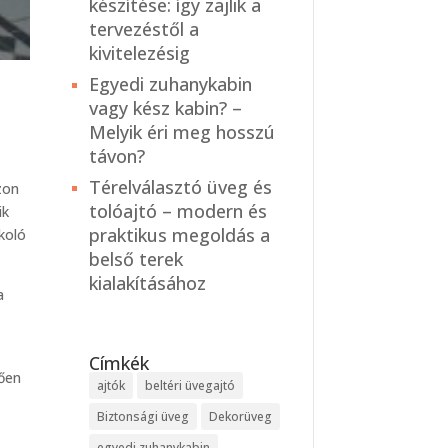
készítése: így zajlik a
tervezéstől a
kivitelezésig
Egyedi zuhanykabin
vagy kész kabin? –
Melyik éri meg hosszú
távon?
Térelválasztó üveg és
zon
tolóajtó – modern és
ik
praktikus megoldás a
koló
belső terek
kialakításához
a
Címkék
tően
ajtók
beltéri üvegajtó
Biztonsági üveg
Dekorüveg
egyedi zuhanykabin