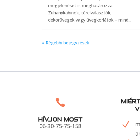
megjelenését is meghatározza.
Zuhanykabinok, térelválasztók,
dekorüvegek vagy üvegkorlátok – mind...
« Régebbi bejegyzések

MIÉR
V
HÍVJON MOST
N
m
06-30-75-75-158
a