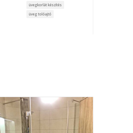
üvegkorlát készítés
üveg tolóajtó