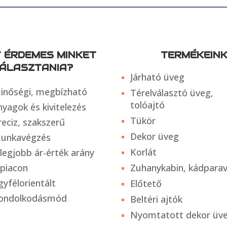
T ÉRDEMES MINKET
TERMÉKEIN
ÁLASZTANIA?
Járható üveg
inőségi, megbízható
Térelválasztó üveg,
tolóajtó
nyagok és kivitelezés
Tükör
reciz, szakszerű
Dekor üveg
unkavégzés
Korlát
 legjobb ár-érték arány
 piacon
Zuhanykabin, kádpara
gyfélorientált
Előtető
ondolkodásmód
Beltéri ajtók
Nyomtatott dekor üv