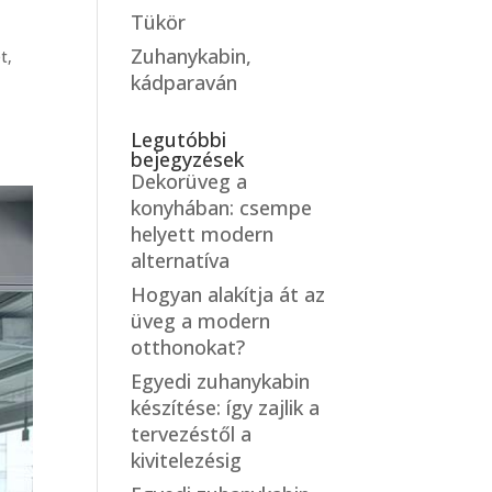
Tükör
Zuhanykabin,
t,
kádparaván
Legutóbbi
bejegyzések
Dekorüveg a
konyhában: csempe
helyett modern
alternatíva
Hogyan alakítja át az
üveg a modern
otthonokat?
Egyedi zuhanykabin
készítése: így zajlik a
tervezéstől a
kivitelezésig