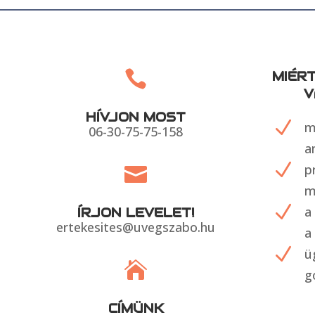

MIÉR
V
HÍVJON MOST
N
m
06-30-75-75-158
a
N
p

m
N
a
ÍRJON LEVELET!
ertekesites@uvegszabo.hu
a
N
ü

g
CÍMÜNK