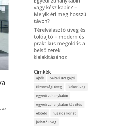
Egyedi zuhanykabin
vagy kész kabin? –
Melyik éri meg hosszú
távon?
Térelválasztó üveg és
tolóajtó – modern és
praktikus megoldás a
belső terek
kialakításához
Címkék
ajtók
beltéri üvegajtó
va
Biztonsági üveg
Dekorüveg
egyedi zuhanykabin
ó
egyedi zuhanykabin készítés
s az
előtető
huzalos korlát
járható üveg