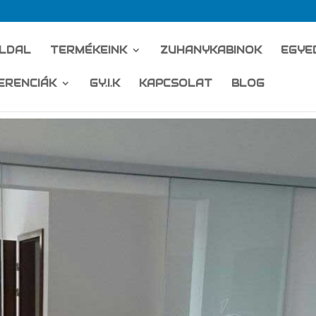
LDAL
TERMÉKEINK
ZUHANYKABINOK
EGYE
ERENCIÁK
GY.I.K
KAPCSOLAT
BLOG