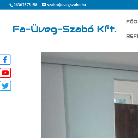
06307575158
szabo@uvegszabo.hu
FŐO
REF