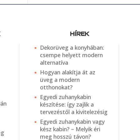
K
HÍREK
Dekorüveg a konyhában:
csempe helyett modern
alternatíva
Hogyan alakítja át az
üveg a modern
otthonokat?
Egyedi zuhanykabin
ván
készítése: így zajlik a
tervezéstől a kivitelezésig
Egyedi zuhanykabin vagy
kész kabin? – Melyik éri
eg
meg hosszú távon?