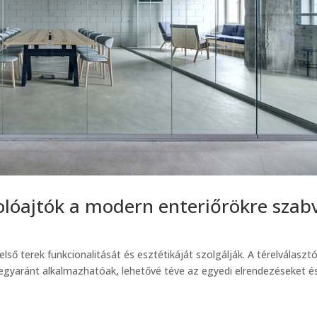
tolóajtók a modern enteriőrökre szab
ső terek funkcionalitását és esztétikáját szolgálják. A térelválaszt
 egyaránt alkalmazhatóak, lehetővé téve az egyedi elrendezéseket é