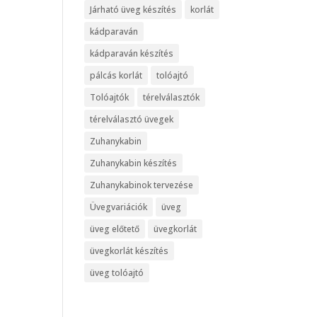
Járható üveg készítés
korlát
kádparaván
kádparaván készítés
pálcás korlát
tolóajtó
Tolóajtók
térelválasztók
térelválasztó üvegek
Zuhanykabin
Zuhanykabin készítés
Zuhanykabinok tervezése
Üvegvariációk
üveg
üveg előtető
üvegkorlát
üvegkorlát készítés
üveg tolóajtó