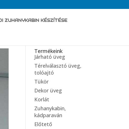
DI ZUHANYKABIN KÉSZÍTÉSE
Termékeink
Járható üveg
Térelválasztó üveg,
tolóajtó
Tükör
Dekor üveg
Korlát
Zuhanykabin,
kádparaván
Előtető