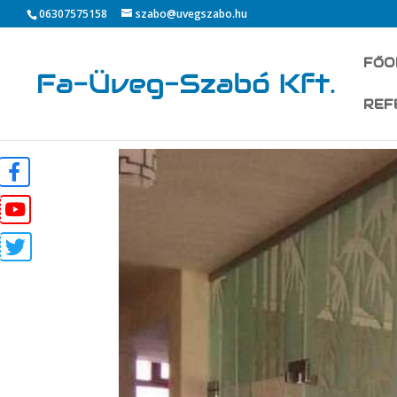
06307575158
szabo@uvegszabo.hu
FŐO
REF