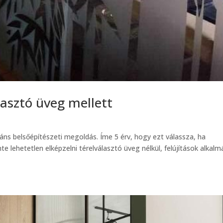
lasztó üveg mellett
áns belsőépítészeti megoldás. Íme 5 érv, hogy ezt válassza, ha
nte lehetetlen elképzelni térelválasztó üveg nélkül, felújítások alkalm