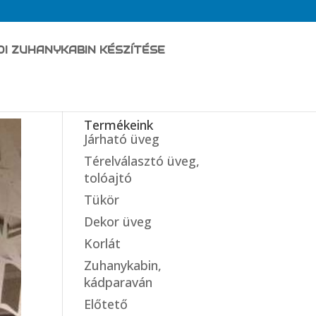
DI ZUHANYKABIN KÉSZÍTÉSE
Termékeink
Járható üveg
Térelválasztó üveg,
tolóajtó
Tükör
Dekor üveg
Korlát
Zuhanykabin,
kádparaván
Előtető