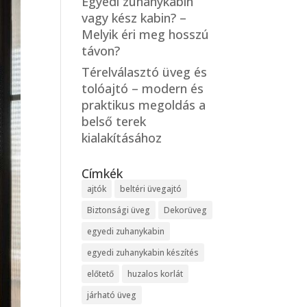
Egyedi zuhanykabin
vagy kész kabin? –
Melyik éri meg hosszú
távon?
Térelválasztó üveg és
tolóajtó – modern és
praktikus megoldás a
belső terek
kialakításához
Címkék
ajtók
beltéri üvegajtó
Biztonsági üveg
Dekorüveg
egyedi zuhanykabin
egyedi zuhanykabin készítés
előtető
huzalos korlát
járható üveg