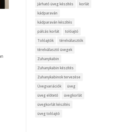
Járható üveg készítés
korlát
kádparaván
kádparaván készítés
pálcás korlát
tolóajtó
Tolóajtók
térelválasztók
térelválasztó üvegek
an
Zuhanykabin
Zuhanykabin készítés
Zuhanykabinok tervezése
Üvegvariációk
üveg
üveg előtető
üvegkorlát
üvegkorlát készítés
üveg tolóajtó