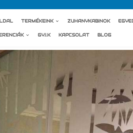
LDAL
TERMÉKEINK
ZUHANYKABINOK
EGYE
ERENCIÁK
GY.I.K
KAPCSOLAT
BLOG