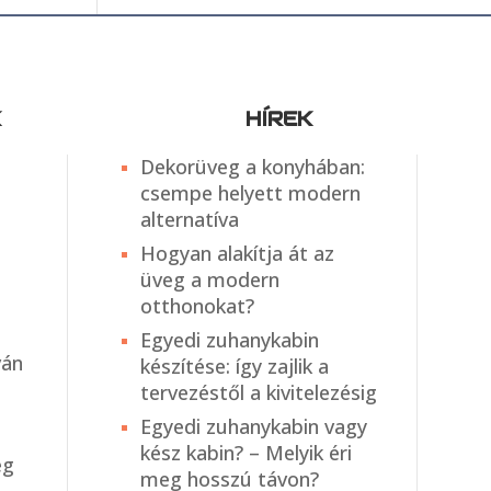
K
HÍREK
Dekorüveg a konyhában:
csempe helyett modern
alternatíva
Hogyan alakítja át az
üveg a modern
otthonokat?
Egyedi zuhanykabin
ván
készítése: így zajlik a
tervezéstől a kivitelezésig
Egyedi zuhanykabin vagy
kész kabin? – Melyik éri
eg
meg hosszú távon?