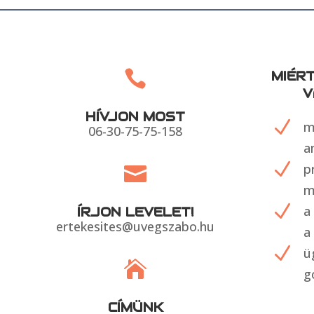

MIÉR
V
HÍVJON MOST
N
m
06-30-75-75-158
a
N
p

m
N
a
ÍRJON LEVELET!
ertekesites@uvegszabo.hu
a
N
ü

g
CÍMÜNK