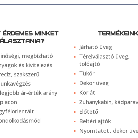
T ÉRDEMES MINKET
TERMÉKEIN
ÁLASZTANIA?
Járható üveg
inőségi, megbízható
Térelválasztó üveg,
tolóajtó
nyagok és kivitelezés
Tükör
reciz, szakszerű
Dekor üveg
unkavégzés
Korlát
 legjobb ár-érték arány
 piacon
Zuhanykabin, kádpara
gyfélorientált
Előtető
ondolkodásmód
Beltéri ajtók
Nyomtatott dekor üv