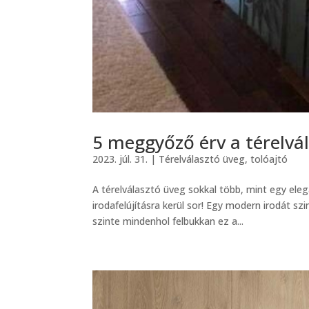
5 meggyőző érv a térelvá
2023. júl. 31.
|
Térelválasztó üveg, tolóajtó
A térelválasztó üveg sokkal több, mint egy eleg
irodafelújításra kerül sor! Egy modern irodát szi
szinte mindenhol felbukkan ez a...