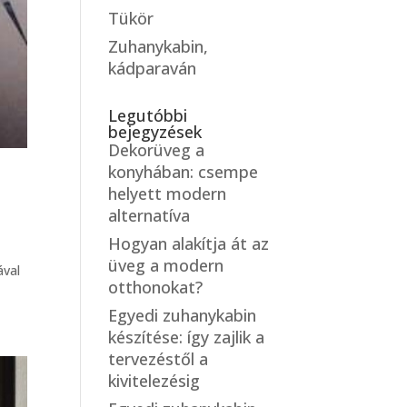
Tükör
Zuhanykabin,
kádparaván
Legutóbbi
bejegyzések
Dekorüveg a
konyhában: csempe
helyett modern
alternatíva
Hogyan alakítja át az
üveg a modern
ával
otthonokat?
Egyedi zuhanykabin
készítése: így zajlik a
tervezéstől a
kivitelezésig