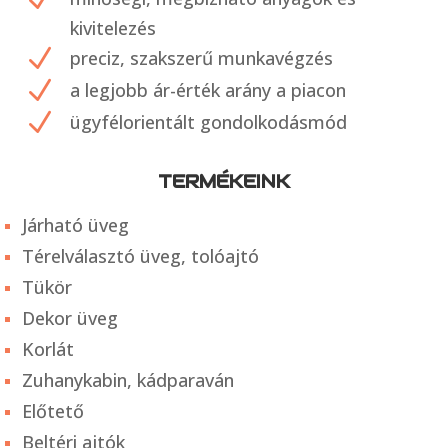
kivitelezés
N
preciz, szakszerű munkavégzés
N
a legjobb ár-érték arány a piacon
N
ügyfélorientált gondolkodásmód
TERMÉKEINK
Járható üveg
Térelválasztó üveg, tolóajtó
Tükör
Dekor üveg
Korlát
Zuhanykabin, kádparaván
Előtető
Beltéri ajtók