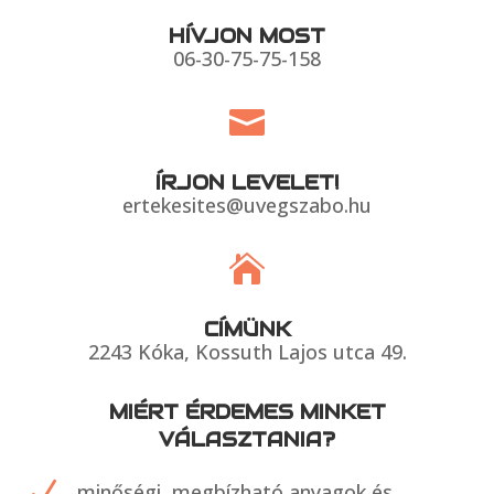
HÍVJON MOST
06-30-75-75-158

ÍRJON LEVELET!
ertekesites@uvegszabo.hu

CÍMÜNK
2243 Kóka, Kossuth Lajos utca 49.
MIÉRT ÉRDEMES MINKET
VÁLASZTANIA?
N
minőségi, megbízható anyagok és