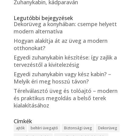
Zuhanykabin, kádparaván
Legutóbbi bejegyzések
Dekorüveg a konyhában: csempe helyett
modern alternatíva
Hogyan alakítja át az üveg a modern
otthonokat?
Egyedi zuhanykabin készítése: így zajlik a
tervezéstől a kivitelezésig
Egyedi zuhanykabin vagy kész kabin? –
Melyik éri meg hosszú távon?
Térelválasztó üveg és tolóajtó – modern
és praktikus megoldás a belső terek
kialakításához
Címkék
ajtók
beltéri üvegajtó
Biztonsági üveg
Dekorüveg