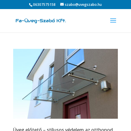
06307575158
szabo@uvegszabo.hu
Üveg előtető – stílusos védelem az otthonod