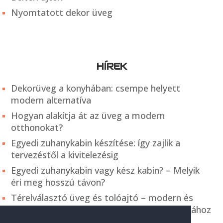
Nyomtatott dekor üveg
HÍREK
Dekorüveg a konyhában: csempe helyett
modern alternatíva
Hogyan alakítja át az üveg a modern
otthonokat?
Egyedi zuhanykabin készítése: így zajlik a
tervezéstől a kivitelezésig
Egyedi zuhanykabin vagy kész kabin? – Melyik
éri meg hosszú távon?
Térelválasztó üveg és tolóajtó – modern és
praktikus megoldás a belső terek kialakításához