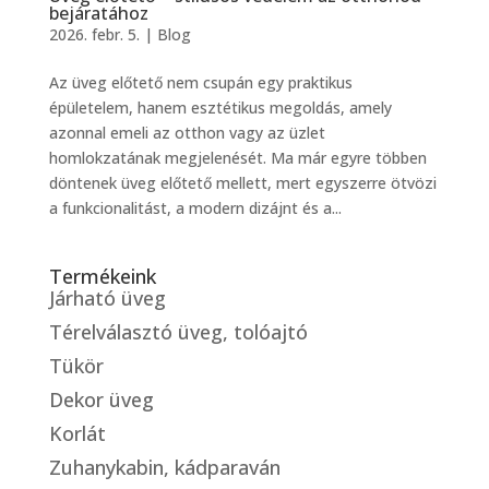
bejáratához
2026. febr. 5.
|
Blog
Az üveg előtető nem csupán egy praktikus
épületelem, hanem esztétikus megoldás, amely
azonnal emeli az otthon vagy az üzlet
homlokzatának megjelenését. Ma már egyre többen
döntenek üveg előtető mellett, mert egyszerre ötvözi
a funkcionalitást, a modern dizájnt és a...
Termékeink
Járható üveg
Térelválasztó üveg, tolóajtó
Tükör
Dekor üveg
Korlát
Zuhanykabin, kádparaván