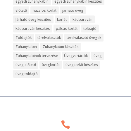
egyedi zuhanykabin
egyedi zuhanykabin készítés
előtető
huzalos korlát
járható üveg
Járható üveg készítés
korlát
kádparaván
kádparaván készítés
pálcás korlát
tolóajtó
Tolóajtók
térelválasztók
térelválasztó üvegek
Zuhanykabin
Zuhanykabin készítés
Zuhanykabinok tervezése
Üvegvariációk
üveg
üveg előtető
üvegkorlát
üvegkorlát készítés
üveg tolóajtó
