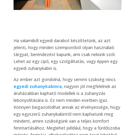
Ha valamiből egyedi darabot készíttetünk, az azt
jelenti, hogy minden szempontból olyan használati
tárgyat, berendezést kapunk, ami csak nekünk szól.
Lehet az egy cipő, egy szolgáltatás, vagy éppen egy
egyedi zuhanykabin is.
Az ember azt gondolná, hogy semmi szükség nincs
egyedi zuhanykabinra
, nagyon jól megfelelnek az
áruházakban kapható modellek is a zuhanyzás
lebonyolítására is. Ez nem minden esetben igaz.
Könnyen beigazolódhat annak az érvényessége, hogy
egy egyszerű zuhanykabintól nem kaphatunk meg
mindent, amire szükségünk van a teljes komfort
fenntartásához. Meglehet például, hogy a fürdőszoba
mérete, formája, elhelyezkedése nem teszi lehetővé