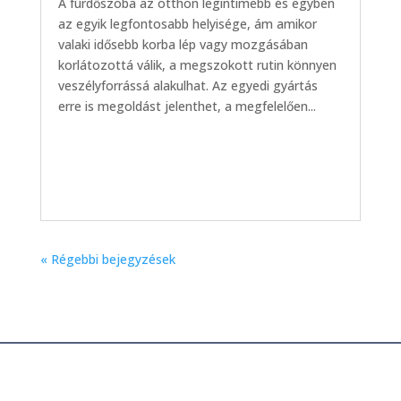
A fürdőszoba az otthon legintimebb és egyben
az egyik legfontosabb helyisége, ám amikor
valaki idősebb korba lép vagy mozgásában
korlátozottá válik, a megszokott rutin könnyen
veszélyforrássá alakulhat. Az egyedi gyártás
erre is megoldást jelenthet, a megfelelően...
« Régebbi bejegyzések