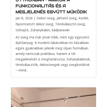
OTTHONBAN – AMIKOR A
FUNKCIONALITÁS ÉS A
MEGJELENÉS EGYÜTT MŰKÖDIK
jan 8, 2026
|
Dekor üveg
,
Járható üveg
,
Korlát
,
Nyomtatott dekor üveg
,
Térelválasztó üveg,
tolóajtó
,
Zuhanykabin, kádparaván
Az üveg ma már jóval több, mint egy egyszerű
építőanyag. A modern lakásokban és házakban
egyre gyakrabban jelenik meg olyan formában,
amely nemcsak praktikus, hanem a tér
megjelenését is meghatározza. Zuhanykabinok,
térelválasztók, dekorüvegek vagy üvegkorlátok
– mind...