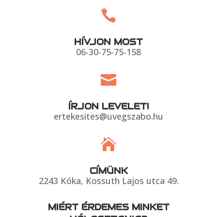

HÍVJON MOST
06-30-75-75-158

ÍRJON LEVELET!
ertekesites@uvegszabo.hu

CÍMÜNK
2243 Kóka, Kossuth Lajos utca 49.
MIÉRT ÉRDEMES MINKET