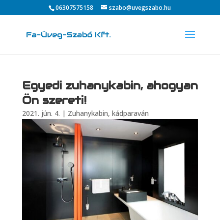
06307575158
szabo@uvegszabo.hu
Egyedi zuhanykabin, ahogyan
Ön szereti!
2021. jún. 4.
|
Zuhanykabin, kádparaván