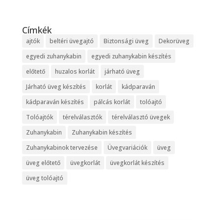
Címkék
ajtók
beltéri üvegajtó
Biztonsági üveg
Dekorüveg
egyedi zuhanykabin
egyedi zuhanykabin készítés
előtető
huzalos korlát
járható üveg
Járható üveg készítés
korlát
kádparaván
kádparaván készítés
pálcás korlát
tolóajtó
Tolóajtók
térelválasztók
térelválasztó üvegek
Zuhanykabin
Zuhanykabin készítés
Zuhanykabinok tervezése
Üvegvariációk
üveg
üveg előtető
üvegkorlát
üvegkorlát készítés
üveg tolóajtó