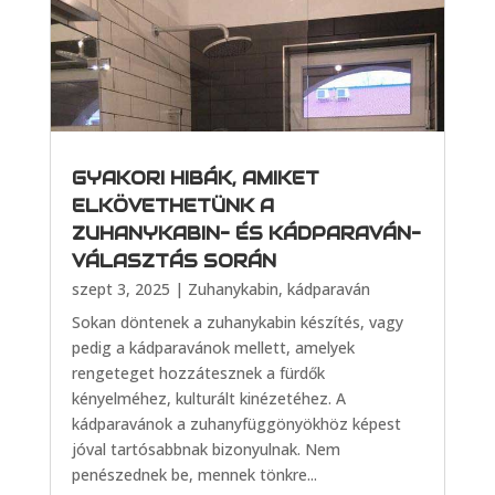
GYAKORI HIBÁK, AMIKET
ELKÖVETHETÜNK A
ZUHANYKABIN- ÉS KÁDPARAVÁN-
VÁLASZTÁS SORÁN
szept 3, 2025
|
Zuhanykabin, kádparaván
Sokan döntenek a zuhanykabin készítés, vagy
pedig a kádparavánok mellett, amelyek
rengeteget hozzátesznek a fürdők
kényelméhez, kulturált kinézetéhez. A
kádparavánok a zuhanyfüggönyökhöz képest
jóval tartósabbnak bizonyulnak. Nem
penészednek be, mennek tönkre...