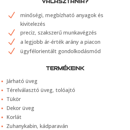
VÁLASZTANIA?
N
minőségi, megbízható anyagok és
kivitelezés
N
preciz, szakszerű munkavégzés
N
a legjobb ár-érték arány a piacon
N
ügyfélorientált gondolkodásmód
TERMÉKEINK
Járható üveg
Térelválasztó üveg, tolóajtó
Tükör
Dekor üveg
Korlát
Zuhanykabin, kádparaván