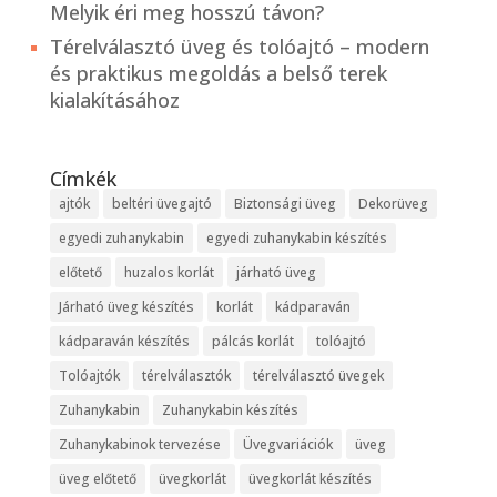
Melyik éri meg hosszú távon?
Térelválasztó üveg és tolóajtó – modern
és praktikus megoldás a belső terek
kialakításához
Címkék
ajtók
beltéri üvegajtó
Biztonsági üveg
Dekorüveg
egyedi zuhanykabin
egyedi zuhanykabin készítés
előtető
huzalos korlát
járható üveg
Járható üveg készítés
korlát
kádparaván
kádparaván készítés
pálcás korlát
tolóajtó
Tolóajtók
térelválasztók
térelválasztó üvegek
Zuhanykabin
Zuhanykabin készítés
Zuhanykabinok tervezése
Üvegvariációk
üveg
üveg előtető
üvegkorlát
üvegkorlát készítés