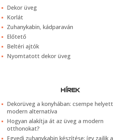
Dekor üveg
Korlát
Zuhanykabin, kádparaván
Előtető
Beltéri ajtók
Nyomtatott dekor üveg
HÍREK
Dekorüveg a konyhában: csempe helyett
modern alternatíva
Hogyan alakítja át az üveg a modern
otthonokat?
Egyedi zuhanykabin készítése: így zajlik a