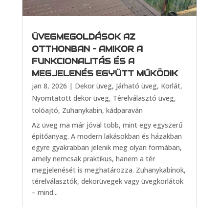
ÜVEGMEGOLDÁSOK AZ
OTTHONBAN – AMIKOR A
FUNKCIONALITÁS ÉS A
MEGJELENÉS EGYÜTT MŰKÖDIK
jan 8, 2026
|
Dekor üveg
,
Járható üveg
,
Korlát
,
Nyomtatott dekor üveg
,
Térelválasztó üveg,
tolóajtó
,
Zuhanykabin, kádparaván
Az üveg ma már jóval több, mint egy egyszerű
építőanyag. A modern lakásokban és házakban
egyre gyakrabban jelenik meg olyan formában,
amely nemcsak praktikus, hanem a tér
megjelenését is meghatározza. Zuhanykabinok,
térelválasztók, dekorüvegek vagy üvegkorlátok
– mind...