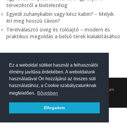
tervezéstől a kivitelezésig
Egyedi zuhanykabin vagy kész kabin? – Melyik
éri meg hosszú távon?
Térelválasztó üveg és tolóajtó – modern és
praktikus megoldás a belső terek kialakításához
Ez a weboldal sütiket használ a felhasználói
élmény javítása érdekében. A weboldalunk
használatával Ön hozzájárul az összes süti
használatához, a Cookie szabályzatunknak
Uvegszabo.hu | Minden jog fenntartva. |
Impresszum
megfelelően.
Bővebben
és Tárhelyszolgáltató
Elfogadom