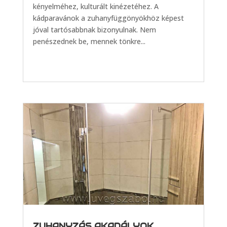
kényelméhez, kulturált kinézetéhez. A
kádparavánok a zuhanyfüggönyökhöz képest
jóval tartósabbnak bizonyulnak. Nem
penészednek be, mennek tönkre...
ZUHANYZÁS AKADÁLYOK