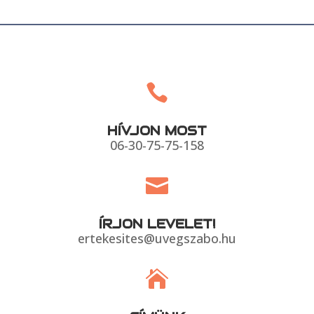

HÍVJON MOST
06-30-75-75-158

ÍRJON LEVELET!
ertekesites@uvegszabo.hu
