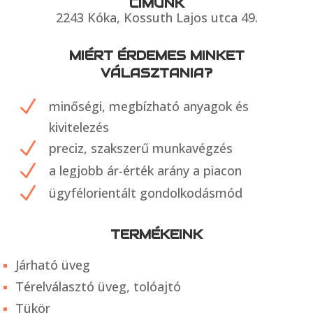
CÍMÜNK
2243 Kóka, Kossuth Lajos utca 49.
MIÉRT ÉRDEMES MINKET
VÁLASZTANIA?
N
minőségi, megbízható anyagok és
kivitelezés
N
preciz, szakszerű munkavégzés
N
a legjobb ár-érték arány a piacon
N
ügyfélorientált gondolkodásmód
TERMÉKEINK
Járható üveg
Térelválasztó üveg, tolóajtó
Tükör