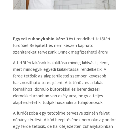
Egyedi zuhanykabin készítést
rendelhet tetőtéri
fürdőbe! Beépített és nem készen kapható
szanitereket tervezünk Önnek megfizethető áron!
A tetőtéri lakások kialakítása mindig kihívást jelent,
mert mindegyik egyedi kialakítással rendelkezik. A
ferde tetősík az alapterülettel szemben kevesebb
hasznosítható teret jelent. A tetőhöz és a lakás
formáihoz idomuló bútorokkal és berendezési
elemekkel azonban van esély arra, hogy a teljes
alapterületet ki tudják használni a tulajdonosok.
A fürdőszoba egy tetőtérbe tervezve szintén felvet
néhány kérdést. A kád beépítéséhez nem okoz gondot
egy ferde tetősík, de ha kifejezetten zuhanykabinban