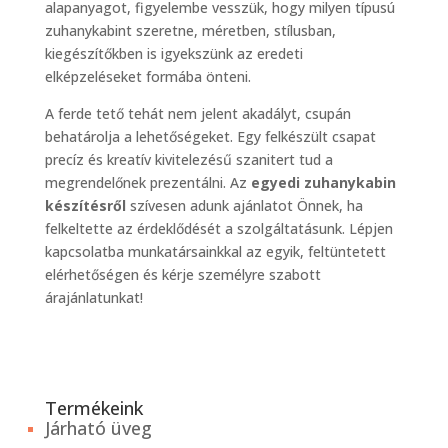
alapanyagot, figyelembe vesszük, hogy milyen típusú
zuhanykabint szeretne, méretben, stílusban,
kiegészítőkben is igyekszünk az eredeti
elképzeléseket formába önteni.
A ferde tető tehát nem jelent akadályt, csupán
behatárolja a lehetőségeket. Egy felkészült csapat
precíz és kreatív kivitelezésű szanitert tud a
megrendelőnek prezentálni. Az
egyedi zuhanykabin
készítésről
szívesen adunk ajánlatot Önnek, ha
felkeltette az érdeklődését a szolgáltatásunk. Lépjen
kapcsolatba munkatársainkkal az egyik, feltüntetett
elérhetőségen és kérje személyre szabott
árajánlatunkat!
Termékeink
Járható üveg