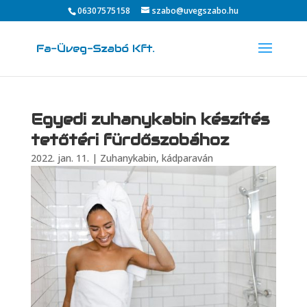
06307575158
szabo@uvegszabo.hu
Egyedi zuhanykabin készítés
tetőtéri fürdőszobához
2022. jan. 11.
|
Zuhanykabin, kádparaván