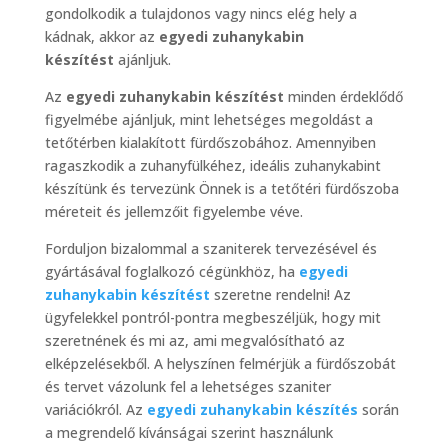
gondolkodik a tulajdonos vagy nincs elég hely a
kádnak, akkor az
egyedi zuhanykabin
készítést
ajánljuk.
Az
egyedi zuhanykabin készítést
minden érdeklődő
figyelmébe ajánljuk, mint lehetséges megoldást a
tetőtérben kialakított fürdőszobához. Amennyiben
ragaszkodik a zuhanyfülkéhez, ideális zuhanykabint
készítünk és tervezünk Önnek is a tetőtéri fürdőszoba
méreteit és jellemzőit figyelembe véve.
Forduljon bizalommal a szaniterek tervezésével és
gyártásával foglalkozó cégünkhöz, ha
egyedi
zuhanykabin készítést
szeretne rendelni! Az
ügyfelekkel pontról-pontra megbeszéljük, hogy mit
szeretnének és mi az, ami megvalósítható az
elképzelésekből. A helyszínen felmérjük a fürdőszobát
és tervet vázolunk fel a lehetséges szaniter
variációkról. Az
egyedi zuhanykabin készítés
során
a megrendelő kívánságai szerint használunk