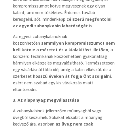
kompromisszumot kötve megvesznek egy olyan
kabint, ami nem tökéletes. Érdemes tovább
keresgélni, sőt, mindenképp
célszerű megfontolni
az egyedi zuhanykabin lehetőségét
is.
Az egyedi zuhanykabinoknak
köszönhetően
semmilyen kompromisszumot nem
kell kötnie a méretet és a kialakítást illetően
, a
korszerű technikának köszönhetően gyakorlatilag
bármilyen elképzelés megvalósítható. Természetesen
egy vásárlásnál több idő, amíg a kabin elkészül, de a
szerkezet
hosszú éveken át fogja Önt szolgálni
,
ezért nem szabad egy kis várakozás miatt
eltántorodni.
3. Az alapanyag megválasztása
A zuhanykabinok jellemzően műanyagból vagy
üvegből készülnek. Sokakat elcsábít a műanyag
kedvező ára, azonban
az üveg nem csak