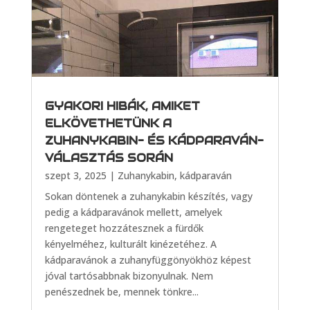
GYAKORI HIBÁK, AMIKET
ELKÖVETHETÜNK A
ZUHANYKABIN- ÉS KÁDPARAVÁN-
VÁLASZTÁS SORÁN
szept 3, 2025
|
Zuhanykabin, kádparaván
Sokan döntenek a zuhanykabin készítés, vagy
pedig a kádparavánok mellett, amelyek
rengeteget hozzátesznek a fürdők
kényelméhez, kulturált kinézetéhez. A
kádparavánok a zuhanyfüggönyökhöz képest
jóval tartósabbnak bizonyulnak. Nem
penészednek be, mennek tönkre...