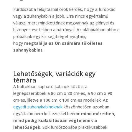
Fürdőszoba felújításnál örök kérdés, hogy a fürdőkád
vagy a zuhanykabin a jobb. Erre nincs egyértelmű
válasz, mert mindkettőnek megvannak az előnyei és
bizonyos esetekben a hátrányai. Az alábbiakban ahhoz
próbálunk egy kis segítséget nyújtani,
hogy
megtalálja az Ön számára tökéletes
zuhanykabint
.
Lehetőségek, variációk egy
témára
A boltokban kapható kabinok között a
legnépszerűbbek a 80 cm x 80 cm-es, a 90 cm x 90
cm-es, illetve a 100 cm x 100 cm-es modellek. Az
egyedi zuhanykabinoknak
köszönhetően azonban
egyáltalán nem kell ezekkel beérni:
mind méretben,
mind pedig kialakításban végtelenek a
lehetőségek
. Sok fürdőszobába praktikusabbak