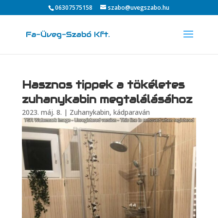
06307575158
szabo@uvegszabo.hu
Hasznos tippek a tökéletes
zuhanykabin megtalálásához
2023. máj. 8.
|
Zuhanykabin, kádparaván