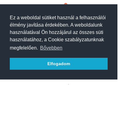

Ez a weboldal sütiket használ a felhasználói
HÍVJON MOST
élmény javítása érdekében. A weboldalunk
06-30-75-75-158
használatával Ön hozzájárul az összes süti
használatához, a Cookie szabályzatunknak

megfelelően.
Bővebben
Elfogadom
ÍRJON LEVELET!
ertekesites@uvegszabo.hu

CÍMÜNK
2243 Kóka, Kossuth Lajos utca 49.
MIÉRT ÉRDEMES MINKET
VÁLASZTANIA?