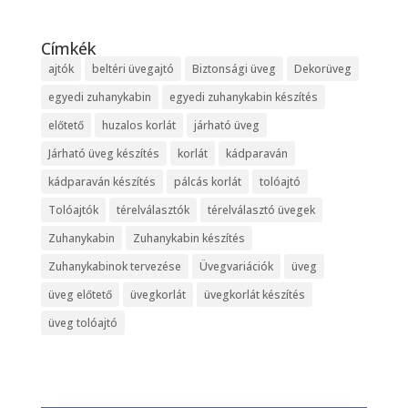
Címkék
ajtók
beltéri üvegajtó
Biztonsági üveg
Dekorüveg
egyedi zuhanykabin
egyedi zuhanykabin készítés
előtető
huzalos korlát
járható üveg
Járható üveg készítés
korlát
kádparaván
kádparaván készítés
pálcás korlát
tolóajtó
Tolóajtók
térelválasztók
térelválasztó üvegek
Zuhanykabin
Zuhanykabin készítés
Zuhanykabinok tervezése
Üvegvariációk
üveg
üveg előtető
üvegkorlát
üvegkorlát készítés
üveg tolóajtó