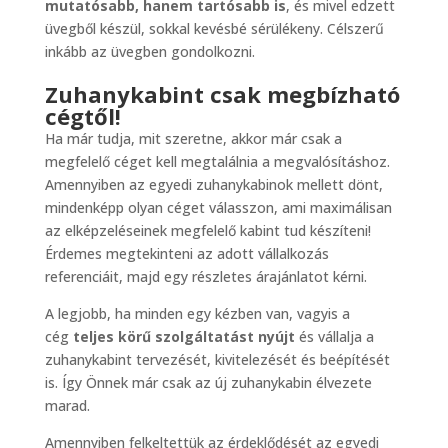
mutatósabb, hanem tartósabb is
, és mivel edzett
üvegből készül, sokkal kevésbé sérülékeny. Célszerű
inkább az üvegben gondolkozni.
Zuhanykabint csak megbízható
cégtől!
Ha már tudja, mit szeretne, akkor már csak a
megfelelő céget kell megtalálnia a megvalósításhoz.
Amennyiben az egyedi zuhanykabinok mellett dönt,
mindenképp olyan céget válasszon, ami maximálisan
az elképzeléseinek megfelelő kabint tud készíteni!
Érdemes megtekinteni az adott vállalkozás
referenciáit, majd egy részletes árajánlatot kérni.
A legjobb, ha minden egy kézben van, vagyis a
cég
teljes körű szolgáltatást nyújt
és vállalja a
zuhanykabint tervezését, kivitelezését és beépítését
is. Így Önnek már csak az új zuhanykabin élvezete
marad.
Amennyiben felkeltettük az érdeklődését az egyedi