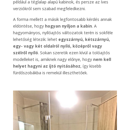
például a téglalap alapú kabinok, és persze az íves
verziókról sem szabad megfeledkezni.
A forma mellett a másik legfontosabb kérdés annak
eldöntése, hogy
hogyan nyíljon a kabin
. A
hagyományos, nyílóajtós változatok terén is sokféle
lehetőség létezik: lehet
egyszárnyú, kétszárnyú,
egy- vagy két oldalról nyíló, középről vagy
szélről nyíló
. Sokan szeretik ezen kívül a tolóajtós
modelleket is, amiknek nagy előnye, hogy
nem kell
helyet hagyni az íjtó nyitásához
, így kisebb
fürdőszobákba is remekül illeszthetőek.