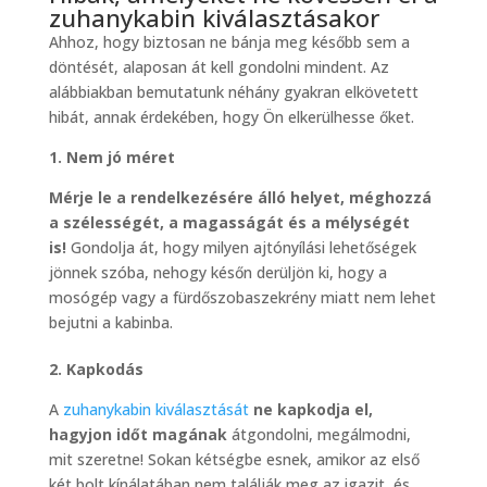
zuhanykabin kiválasztásakor
Ahhoz, hogy biztosan ne bánja meg később sem a
döntését, alaposan át kell gondolni mindent. Az
alábbiakban bemutatunk néhány gyakran elkövetett
hibát, annak érdekében, hogy Ön elkerülhesse őket.
1. Nem jó méret
Mérje le a rendelkezésére álló helyet, méghozzá
a szélességét, a magasságát és a mélységét
is!
Gondolja át, hogy milyen ajtónyílási lehetőségek
jönnek szóba, nehogy későn derüljön ki, hogy a
mosógép vagy a fürdőszobaszekrény miatt nem lehet
bejutni a kabinba.
2. Kapkodás
A
zuhanykabin kiválasztását
ne kapkodja el,
hagyjon időt magának
átgondolni, megálmodni,
mit szeretne! Sokan kétségbe esnek, amikor az első
két bolt kínálatában nem találják meg az igazit, és