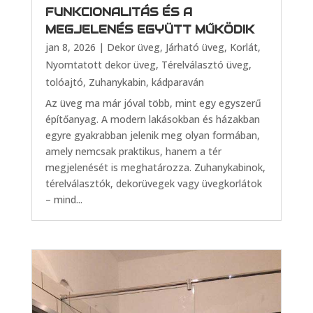
FUNKCIONALITÁS ÉS A
MEGJELENÉS EGYÜTT MŰKÖDIK
jan 8, 2026
|
Dekor üveg
,
Járható üveg
,
Korlát
,
Nyomtatott dekor üveg
,
Térelválasztó üveg,
tolóajtó
,
Zuhanykabin, kádparaván
Az üveg ma már jóval több, mint egy egyszerű
építőanyag. A modern lakásokban és házakban
egyre gyakrabban jelenik meg olyan formában,
amely nemcsak praktikus, hanem a tér
megjelenését is meghatározza. Zuhanykabinok,
térelválasztók, dekorüvegek vagy üvegkorlátok
– mind...