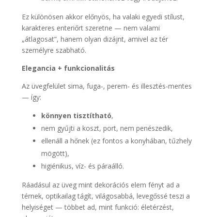
Ez különösen akkor előnyös, ha valaki egyedi stílust,
karakteres enteriőrt szeretne — nem valami
„átlagosat”, hanem olyan dizájnt, amivel az tér
személyre szabható.
Elegancia + funkcionalitás
Az üvegfelület sima, fuga-, perem- és illesztés-mentes
— így:
könnyen tisztítható
,
nem gyűjti a koszt, port, nem penészedik,
ellenáll a hőnek (ez fontos a konyhában, tűzhely
mögött),
higiénikus, víz- és páraálló.
Ráadásul az üveg mint dekorációs elem fényt ad a
térnek, optikailag tágít, világosabbá, levegőssé teszi a
helyiséget — többet ad, mint funkció: életérzést,