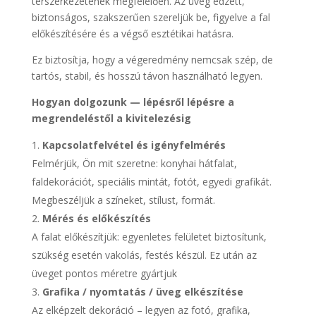
térszerkezetének megfelelően. Az üveg edzett,
biztonságos, szakszerűen szereljük be, figyelve a fal
előkészítésére és a végső esztétikai hatásra.
Ez biztosítja, hogy a végeredmény nemcsak szép, de
tartós, stabil, és hosszú távon használható legyen.
Hogyan dolgozunk — lépésről lépésre a
megrendeléstől a kivitelezésig
Kapcsolatfelvétel és igényfelmérés
Felmérjük, Ön mit szeretne: konyhai hátfalat,
faldekorációt, speciális mintát, fotót, egyedi grafikát.
Megbeszéljük a színeket, stílust, formát.
Mérés és előkészítés
A falat előkészítjük: egyenletes felületet biztosítunk,
szükség esetén vakolás, festés készül. Ez után az
üveget pontos méretre gyártjuk
Grafika / nyomtatás / üveg elkészítése
Az elképzelt dekoráció – legyen az fotó, grafika,