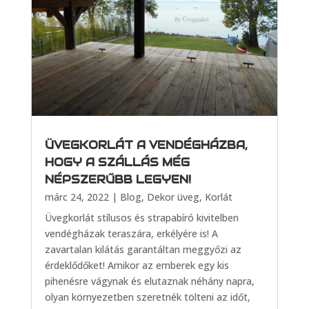
ÜVEGKORLÁT A VENDÉGHÁZBA,
HOGY A SZÁLLÁS MÉG
NÉPSZERŰBB LEGYEN!
márc 24, 2022
|
Blog
,
Dekor üveg
,
Korlát
Üvegkorlát stílusos és strapabíró kivitelben
vendégházak teraszára, erkélyére is! A
zavartalan kilátás garantáltan meggyőzi az
érdeklődőket! Amikor az emberek egy kis
pihenésre vágynak és elutaznak néhány napra,
olyan környezetben szeretnék tölteni az időt,