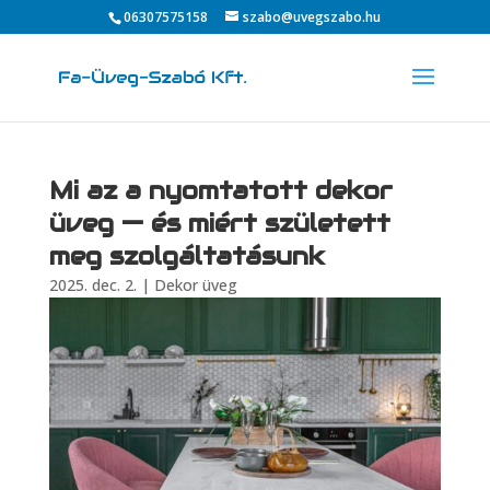
06307575158
szabo@uvegszabo.hu
Mi az a nyomtatott dekor
üveg — és miért született
meg szolgáltatásunk
2025. dec. 2.
|
Dekor üveg