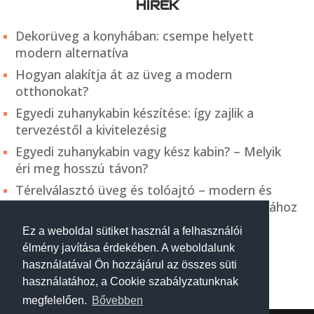
HÍREK
Dekorüveg a konyhában: csempe helyett
modern alternatíva
Hogyan alakítja át az üveg a modern
otthonokat?
Egyedi zuhanykabin készítése: így zajlik a
tervezéstől a kivitelezésig
Egyedi zuhanykabin vagy kész kabin? – Melyik
éri meg hosszú távon?
Térelválasztó üveg és tolóajtó – modern és
praktikus megoldás a belső terek kialakításához
Ez a weboldal sütiket használ a felhasználói
élmény javítása érdekében. A weboldalunk
használatával Ön hozzájárul az összes süti
használatához, a Cookie szabályzatunknak
megfelelően.
Bővebben