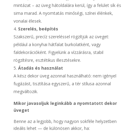
mintázat – az üveg hátoldalára kerül, így a felület sík és
sima marad. A nyomtatás minőségi, színei élénkek,
vonalai élesek.
Szerelés, beépítés
Szakszerű, precíz szereléssel rögzítjük az üveget:
például a konyhai hátfalat burkolatként, vagy
faldekorációként. Figyelünk a vízzárásra, stabil
rögzítésre, esztétikus illesztésekre.
Átadás és használat
A kész dekor üveg azonnal használható: nem igényel
fugázást, tisztítása egyszerű, a tér stílusa azonnal
megváltozik.
Mikor javasoljuk leginkább a nyomtatott dekor
üveget
Benne az a legjobb, hogy nagyon sokféle helyzetben
ideális lehet — de különösen akkor, ha: