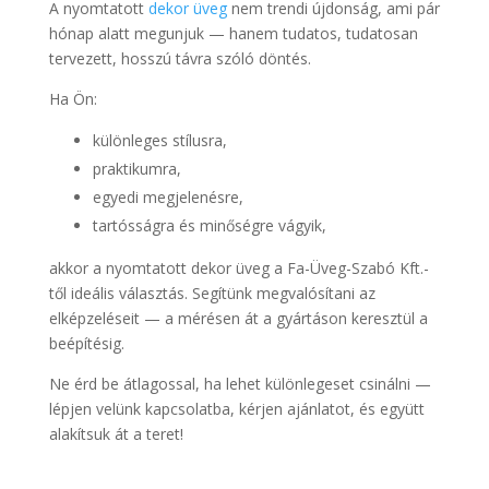
A nyomtatott
dekor üveg
nem trendi újdonság, ami pár
hónap alatt megunjuk — hanem tudatos, tudatosan
tervezett, hosszú távra szóló döntés.
Ha Ön:
különleges stílusra,
praktikumra,
egyedi megjelenésre,
tartósságra és minőségre vágyik,
akkor a nyomtatott dekor üveg a Fa-Üveg-Szabó Kft.-
től ideális választás. Segítünk megvalósítani az
elképzeléseit — a mérésen át a gyártáson keresztül a
beépítésig.
Ne érd be átlagossal, ha lehet különlegeset csinálni —
lépjen velünk kapcsolatba, kérjen ajánlatot, és együtt
alakítsuk át a teret!