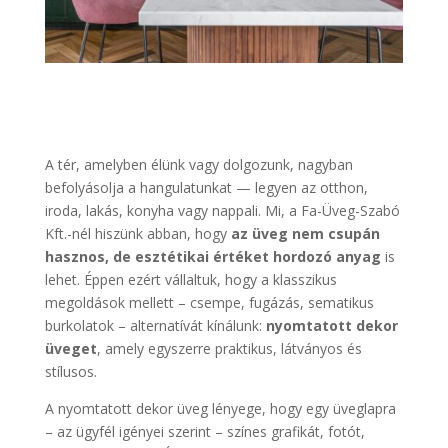
A tér, amelyben élünk vagy dolgozunk, nagyban
befolyásolja a hangulatunkat — legyen az otthon,
iroda, lakás, konyha vagy nappali. Mi, a Fa-Üveg-Szabó
Kft.-nél hiszünk abban, hogy
az üveg nem csupán
hasznos, de esztétikai értéket hordozó anyag
is
lehet. Éppen ezért vállaltuk, hogy a klasszikus
megoldások mellett – csempe, fugázás, sematikus
burkolatok – alternatívát kínálunk:
nyomtatott dekor
üveget
, amely egyszerre praktikus, látványos és
stílusos.
A nyomtatott dekor üveg lényege, hogy egy üveglapra
– az ügyfél igényei szerint – színes grafikát, fotót,