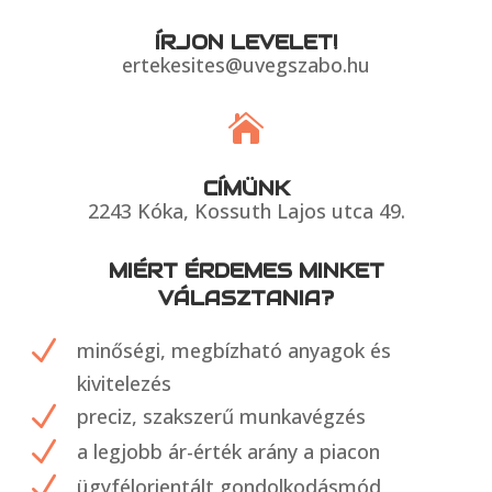
ÍRJON LEVELET!
ertekesites@uvegszabo.hu

CÍMÜNK
2243 Kóka, Kossuth Lajos utca 49.
MIÉRT ÉRDEMES MINKET
VÁLASZTANIA?
N
minőségi, megbízható anyagok és
kivitelezés
N
preciz, szakszerű munkavégzés
N
a legjobb ár-érték arány a piacon
N
ügyfélorientált gondolkodásmód