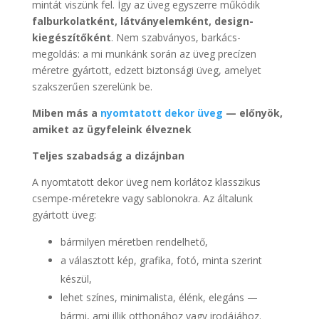
mintát viszünk fel. Így az üveg egyszerre működik
falburkolatként, látványelemként, design-
kiegészítőként
. Nem szabványos, barkács-
megoldás: a mi munkánk során az üveg precízen
méretre gyártott, edzett biztonsági üveg, amelyet
szakszerűen szerelünk be.
Miben más a
nyomtatott dekor üveg
— előnyök,
amiket az ügyfeleink élveznek
Teljes szabadság a dizájnban
A nyomtatott dekor üveg nem korlátoz klasszikus
csempe-méretekre vagy sablonokra. Az általunk
gyártott üveg:
bármilyen méretben rendelhető,
a választott kép, grafika, fotó, minta szerint
készül,
lehet színes, minimalista, élénk, elegáns —
bármi, ami illik otthonához vagy irodájához.