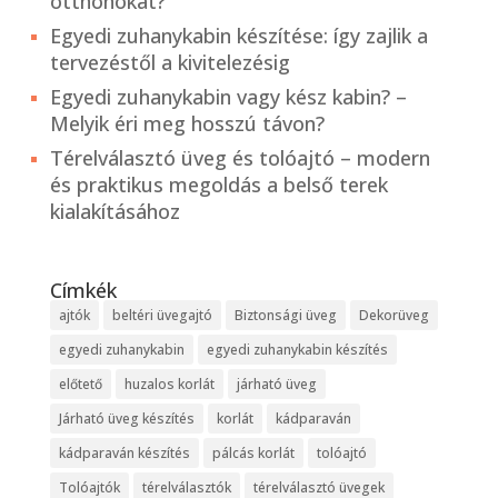
otthonokat?
Egyedi zuhanykabin készítése: így zajlik a
tervezéstől a kivitelezésig
Egyedi zuhanykabin vagy kész kabin? –
Melyik éri meg hosszú távon?
Térelválasztó üveg és tolóajtó – modern
és praktikus megoldás a belső terek
kialakításához
Címkék
ajtók
beltéri üvegajtó
Biztonsági üveg
Dekorüveg
egyedi zuhanykabin
egyedi zuhanykabin készítés
előtető
huzalos korlát
járható üveg
Járható üveg készítés
korlát
kádparaván
kádparaván készítés
pálcás korlát
tolóajtó
Tolóajtók
térelválasztók
térelválasztó üvegek