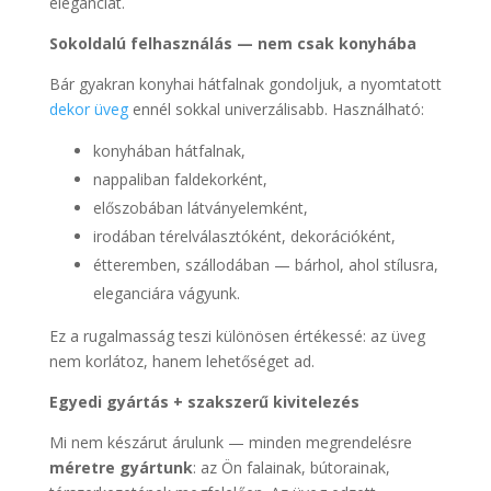
eleganciát.
Sokoldalú felhasználás — nem csak konyhába
Bár gyakran konyhai hátfalnak gondoljuk, a nyomtatott
dekor üveg
ennél sokkal univerzálisabb. Használható:
konyhában hátfalnak,
nappaliban faldekorként,
előszobában látványelemként,
irodában térelválasztóként, dekorációként,
étteremben, szállodában — bárhol, ahol stílusra,
eleganciára vágyunk.
Ez a rugalmasság teszi különösen értékessé: az üveg
nem korlátoz, hanem lehetőséget ad.
Egyedi gyártás + szakszerű kivitelezés
Mi nem készárut árulunk — minden megrendelésre
méretre gyártunk
: az Ön falainak, bútorainak,