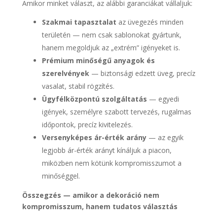
Amikor minket választ, az alábbi garanciákat vállaljuk:
Szakmai tapasztalat
az üvegezés minden
területén — nem csak sablonokat gyártunk,
hanem megoldjuk az „extrém” igényeket is.
Prémium minőségű anyagok és
szerelvények
— biztonsági edzett üveg, precíz
vasalat, stabil rögzítés.
Ügyfélközpontú szolgáltatás
— egyedi
igények, személyre szabott tervezés, rugalmas
időpontok, precíz kivitelezés.
Versenyképes ár-érték arány
— az egyik
legjobb ár-érték arányt kínáljuk a piacon,
miközben nem kötünk kompromisszumot a
minőséggel.
Összegzés — amikor a dekoráció nem
kompromisszum, hanem tudatos választás