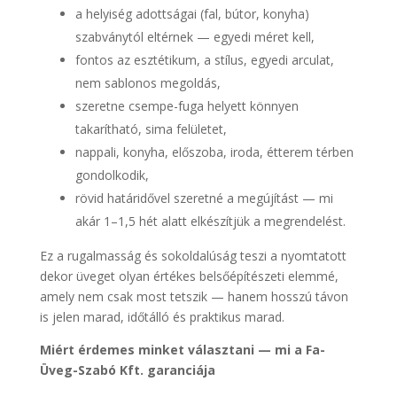
a helyiség adottságai (fal, bútor, konyha)
szabványtól eltérnek — egyedi méret kell,
fontos az esztétikum, a stílus, egyedi arculat,
nem sablonos megoldás,
szeretne csempe-fuga helyett könnyen
takarítható, sima felületet,
nappali, konyha, előszoba, iroda, étterem térben
gondolkodik,
rövid határidővel szeretné a megújítást — mi
akár 1–1,5 hét alatt elkészítjük a megrendelést.
Ez a rugalmasság és sokoldalúság teszi a nyomtatott
dekor üveget olyan értékes belsőépítészeti elemmé,
amely nem csak most tetszik — hanem hosszú távon
is jelen marad, időtálló és praktikus marad.
Miért érdemes minket választani — mi a Fa-
Üveg-Szabó Kft. garanciája