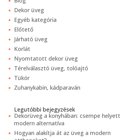
Blog
Dekor üveg
Egyéb kategória
Előtető
Járható üveg
Korlát
Nyomtatott dekor üveg
Térelválasztó üveg, tolóajtó
Tükör
Zuhanykabin, kádparaván
Legutóbbi bejegyzések
Dekorüveg a konyhában: csempe helyett
modern alternatíva
Hogyan alakítja át az üveg a modern