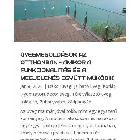
ÜVEGMEGOLDÁSOK AZ
OTTHONBAN – AMIKOR A
FUNKCIONALITÁS ÉS A
MEGJELENÉS EGYÜTT MŰKÖDIK
jan 8, 2026
|
Dekor üveg
,
Járható üveg
,
Korlát
,
Nyomtatott dekor üveg
,
Térelválasztó üveg,
tolóajtó
,
Zuhanykabin, kádparaván
Az üveg ma már jóval több, mint egy egyszerű
építőanyag. A modern lakásokban és házakban
egyre gyakrabban jelenik meg olyan formában,
amely nemcsak praktikus, hanem a tér
megjelenését is meghatározza. Zuhanykabinok,