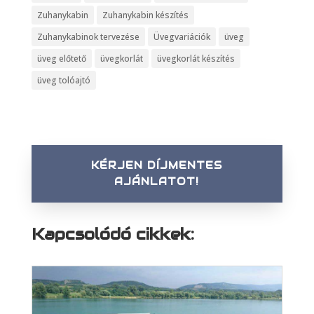
Zuhanykabin
Zuhanykabin készítés
Zuhanykabinok tervezése
Üvegvariációk
üveg
üveg előtető
üvegkorlát
üvegkorlát készítés
üveg tolóajtó
KÉRJEN DÍJMENTES
AJÁNLATOT!
Kapcsolódó cikkek: