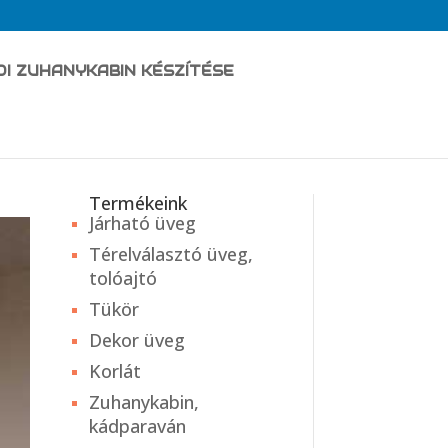
DI ZUHANYKABIN KÉSZÍTÉSE
Termékeink
Járható üveg
Térelválasztó üveg,
tolóajtó
Tükör
Dekor üveg
Korlát
Zuhanykabin,
kádparaván