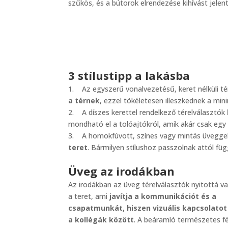
szűkös, és a bútorok elrendezése kihívást jelen
3 stílustipp a lakásba
1. Az egyszerű vonalvezetésű, keret nélküli t
a térnek
, ezzel tökéletesen illeszkednek a mini
2. A díszes kerettel rendelkező térelválasztók
mondható el a tolóajtókról, amik akár csak egy 
3. A homokfúvott, színes vagy mintás üveggel
teret
. Bármilyen stílushoz passzolnak attól fü
Üveg az irodákban
Az irodákban az üveg térelválasztók nyitottá va
a teret, ami
javítja a kommunikációt és a
csapatmunkát, hiszen vizuális kapcsolato
a kollégák között
. A beáramló természetes f