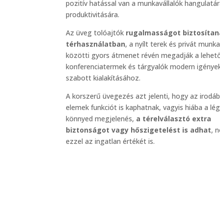
pozitív hatással van a munkavállalók hangulatár
produktivitására.
Az üveg tolóajtók
rugalmasságot biztosítan
térhasználatban
, a nyílt terek és privát munk
közötti gyors átmenet révén megadják a lehet
konferenciatermek és tárgyalók modern igénye
szabott kialakításához.
A korszerű üvegezés azt jelenti, hogy az irodáb
elemek funkciót is kaphatnak, vagyis hiába a lé
könnyed megjelenés,
a térelválasztó extra
biztonságot vagy hőszigetelést is adhat
, 
ezzel az ingatlan értékét is.