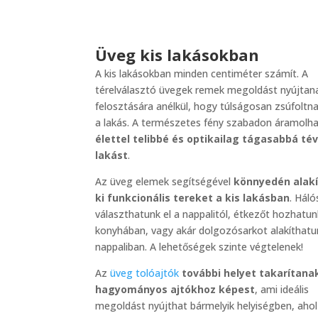
Üveg kis lakásokban
A kis lakásokban minden centiméter számít. A
térelválasztó üvegek remek megoldást nyújtana
felosztására anélkül, hogy túlságosan zsúfoltn
a lakás. A természetes fény szabadon áramolha
élettel telibbé és optikailag tágasabbá té
lakást
.
Az üveg elemek segítségével
könnyedén alak
ki funkcionális tereket a kis lakásban
. Hál
választhatunk el a nappalitól, étkezőt hozhatun
konyhában, vagy akár dolgozósarkot alakíthatun
nappaliban. A lehetőségek szinte végtelenek!
Az
üveg tolóajtók
további helyet takarítan
hagyományos ajtókhoz képest
, ami ideális
megoldást nyújthat bármelyik helyiségben, ahol