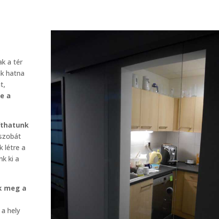
k a tér
ak hatna
t,
ve a
íthatunk
ószobát
k létre a
k ki a
ak meg a
 a hely