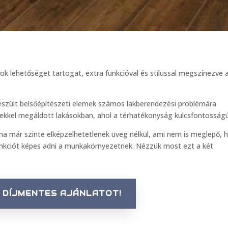
k lehetőséget tartogat, extra funkcióval és stílussal megszínezve 
szült belsőépítészeti elemek számos lakberendezési problémára
ekkel megáldott lakásokban, ahol a térhatékonyság kulcsfontosságú
a már szinte elképzelhetetlenek üveg nélkül, ami nem is meglepő, h
funkciót képes adni a munkakörnyezetnek. Nézzük most ezt a két
 DÍJMENTES AJÁNLATOT!