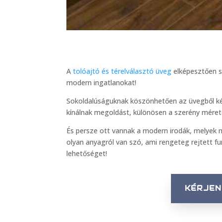
A
tolóajtó és térelválasztó üveg
elképesztően so
modern ingatlanokat!
Sokoldalúságuknak köszönhetően az üvegből ké
kínálnak megoldást, különösen a szerény méret
És persze ott vannak a modern irodák, melyek m
olyan anyagról van szó, ami rengeteg rejtett 
lehetőséget!
KÉRJEN