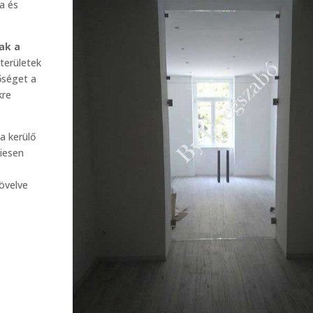
a és
ak a
aterületek
őséget a
kre
a kerülő
giesen
növelve