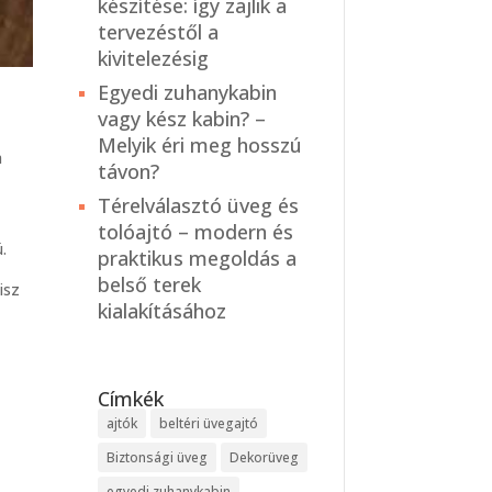
készítése: így zajlik a
tervezéstől a
kivitelezésig
Egyedi zuhanykabin
vagy kész kabin? –
Melyik éri meg hosszú
a
távon?
Térelválasztó üveg és
tolóajtó – modern és
.
praktikus megoldás a
belső terek
isz
kialakításához
Címkék
ajtók
beltéri üvegajtó
Biztonsági üveg
Dekorüveg
egyedi zuhanykabin