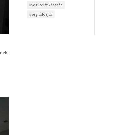
üvegkorlát készítés
üveg tolóajtó
znek