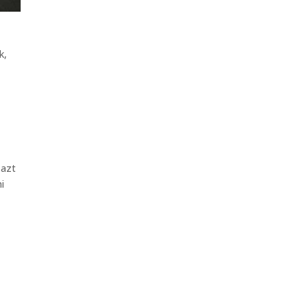
k,
 azt
i