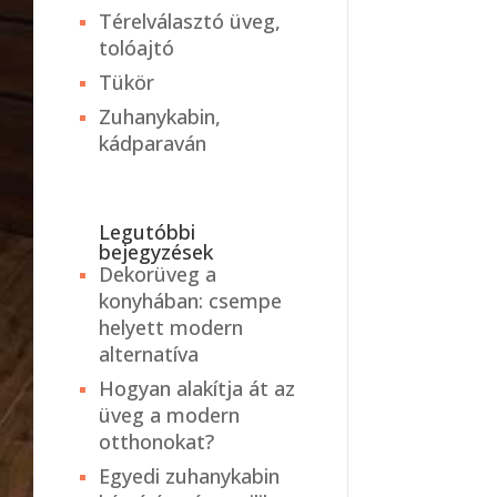
Térelválasztó üveg,
tolóajtó
Tükör
Zuhanykabin,
kádparaván
Legutóbbi
bejegyzések
Dekorüveg a
konyhában: csempe
helyett modern
alternatíva
Hogyan alakítja át az
üveg a modern
otthonokat?
Egyedi zuhanykabin