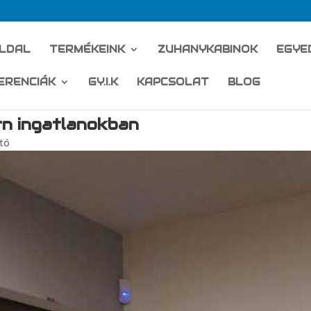
LDAL
TERMÉKEINK
ZUHANYKABINOK
EGYE
ERENCIÁK
GY.I.K
KAPCSOLAT
BLOG
rn ingatlanokban
jtó