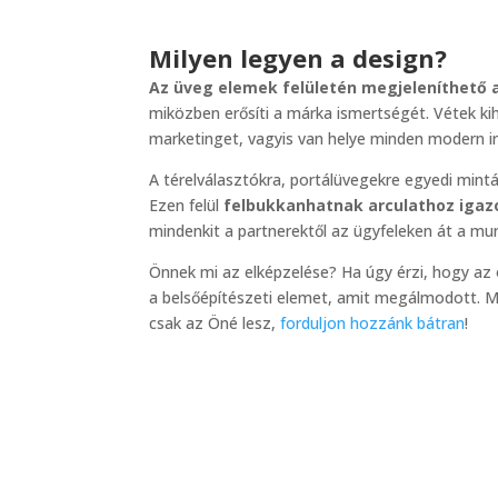
Milyen legyen a design?
Az üveg elemek felületén megjeleníthető a
miközben erősíti a márka ismertségét. Vétek kih
marketinget, vagyis van helye minden modern i
A térelválasztókra, portálüvegekre egyedi mintá
Ezen felül
felbukkanhatnak arculathoz igazo
mindenkit a partnerektől az ügyfeleken át a mun
Önnek mi az elképzelése? Ha úgy érzi, hogy az 
a belsőépítészeti elemet, amit megálmodott. Me
csak az Öné lesz,
forduljon hozzánk bátran
!