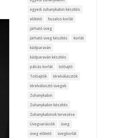
egyedi zuhanykabin készítés
előtető
huzalos korlát
járható üveg
Járható üveg készítés
korlát
kádparaván
kádparaván készítés
pálcás korlát
tolóajtó
Tolóajtók
térelválasztók
térelválasztó üvegek
Zuhanykabin
Zuhanykabin készítés
Zuhanykabinok tervezése
Üvegvariációk
üveg
üveg előtető
üvegkorlát