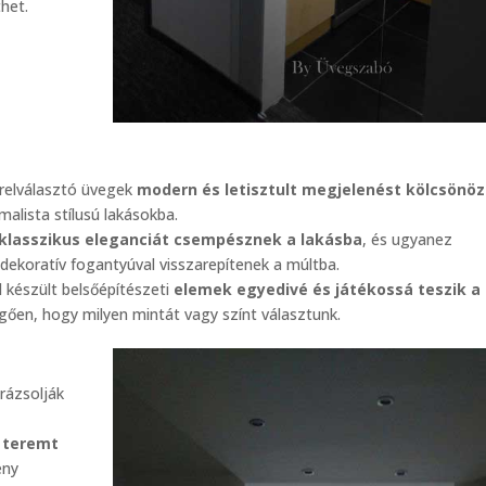
thet.
érelválasztó üvegek
modern és letisztult megjelenést kölcsönö
malista stílusú lakásokba.
klasszikus eleganciát csempésznek a lakásba
, és ugyanez
dekoratív fogantyúval visszarepítenek a múltba.
 készült belsőépítészeti
elemek egyedivé és játékossá teszik a
ggően, hogy milyen mintát vagy színt választunk.
rázsolják
t teremt
ény