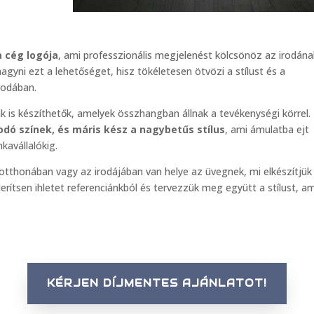
 cég logója
, ami professzionális megjelenést kölcsönöz az irodána
agyni ezt a lehetőséget, hisz tökéletesen ötvözi a stílust és a
rodában.
k is készíthetők, amelyek összhangban állnak a tevékenységi körrel.
dó színek, és máris kész a nagybetűs stílus
, ami ámulatba ejt
kavállalókig.
otthonában vagy az irodájában van helye az üvegnek, mi elkészítjük
rítsen ihletet referenciánkból és tervezzük meg együtt a stílust, am
KÉRJEN DÍJMENTES AJÁNLATOT!