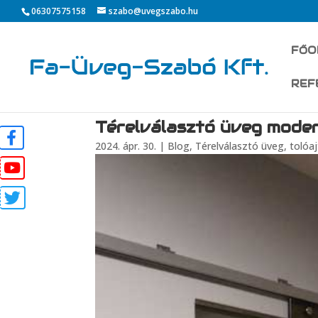
06307575158
szabo@uvegszabo.hu
FŐO
REF
Térelválasztó üveg mode
2024. ápr. 30.
|
Blog
,
Térelválasztó üveg, tolóa