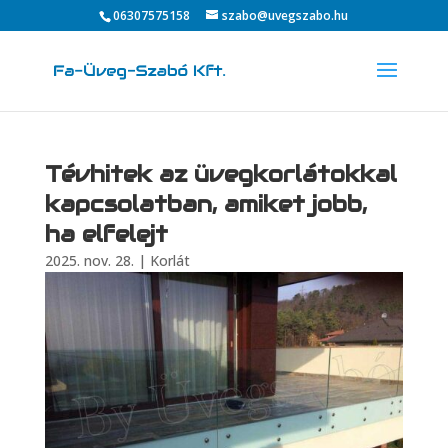
06307575158
szabo@uvegszabo.hu
Tévhitek az üvegkorlátokkal
kapcsolatban, amiket jobb,
ha elfelejt
2025. nov. 28.
|
Korlát