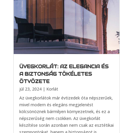
ÜVEGKORLÁT: AZ ELEGANCIA ÉS
A BIZTONSÁG TÖKÉLETES
ÖTVÖZETE
júl 23, 2024
|
Korlát
Az üvegkorlátok már évtizedek óta népszerűek,
mivel modern és elegáns megjelenést
kölcsönöznek bármilyen környezetnek, és ez a
népszerűség nem csökken. Az üvegkorlát
készítése során azonban nem csak az esztétikai
szempontokat, hanem a biztonságot is