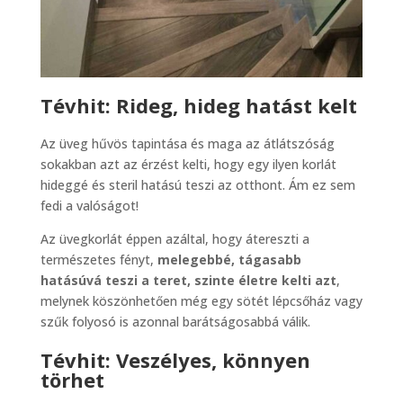
Tévhit: Rideg, hideg hatást kelt
Az üveg hűvös tapintása és maga az átlátszóság
sokakban azt az érzést kelti, hogy egy ilyen korlát
hideggé és steril hatású teszi az otthont. Ám ez sem
fedi a valóságot!
Az üvegkorlát éppen azáltal, hogy átereszti a
természetes fényt,
melegebbé, tágasabb
hatásúvá teszi a teret, szinte életre kelti azt
,
melynek köszönhetően még egy sötét lépcsőház vagy
szűk folyosó is azonnal barátságosabbá válik.
Tévhit: Veszélyes, könnyen
törhet