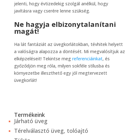
jelenti, hogy évtizedekig szolgál anélkül, hogy
javításra vagy cserére lenne szükség.
Ne hagyja elbizonytalanítani
magát!
Ha lát fantáziát az üvegkorlátokban, tévhitek helyett
a valóságra alapozza a döntését. Mi megvalósítjuk az
elképzeléseit! Tekintse meg
referenciáinkat
, és
győződjön meg róla, milyen sokféle stílusba és
környezetbe illeszthető egy jól megtervezett
üvegkorlát!
Termékeink
Járható üveg
Térelválasztó üveg, tolóajtó