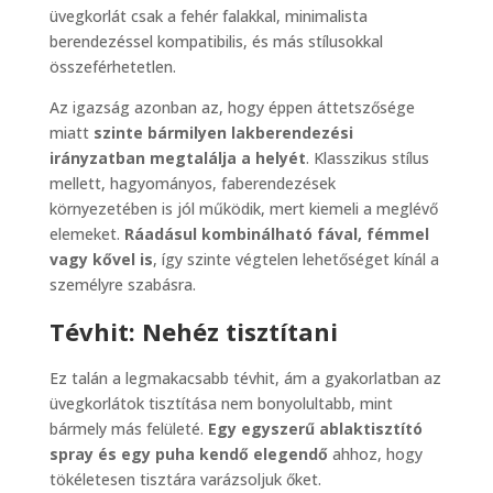
üvegkorlát csak a fehér falakkal, minimalista
berendezéssel kompatibilis, és más stílusokkal
összeférhetetlen.
Az igazság azonban az, hogy éppen áttetszősége
miatt
szinte bármilyen lakberendezési
irányzatban megtalálja a helyét
. Klasszikus stílus
mellett, hagyományos, faberendezések
környezetében is jól működik, mert kiemeli a meglévő
elemeket.
Ráadásul kombinálható fával, fémmel
vagy kővel is
, így szinte végtelen lehetőséget kínál a
személyre szabásra.
Tévhit: Nehéz tisztítani
Ez talán a legmakacsabb tévhit, ám a gyakorlatban az
üvegkorlátok tisztítása nem bonyolultabb, mint
bármely más felületé.
Egy egyszerű ablaktisztító
spray és egy puha kendő elegendő
ahhoz, hogy
tökéletesen tisztára varázsoljuk őket.