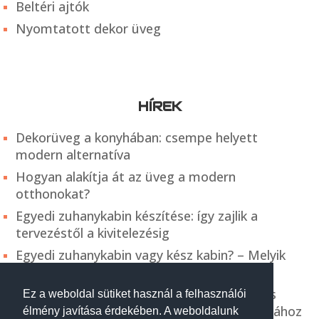
Beltéri ajtók
Nyomtatott dekor üveg
HÍREK
Dekorüveg a konyhában: csempe helyett
modern alternatíva
Hogyan alakítja át az üveg a modern
otthonokat?
Egyedi zuhanykabin készítése: így zajlik a
tervezéstől a kivitelezésig
Egyedi zuhanykabin vagy kész kabin? – Melyik
éri meg hosszú távon?
Térelválasztó üveg és tolóajtó – modern és
Ez a weboldal sütiket használ a felhasználói
praktikus megoldás a belső terek kialakításához
élmény javítása érdekében. A weboldalunk