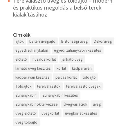
Térelválasztó üveg és tolóajtó – modern
és praktikus megoldás a belső terek
kialakításához
Címkék
ajtók
beltéri üvegajtó
Biztonsági üveg
Dekorüveg
egyedi zuhanykabin
egyedi zuhanykabin készítés
előtető
huzalos korlát
járható üveg
Járható üveg készítés
korlát
kádparaván
kádparaván készítés
pálcás korlát
tolóajtó
Tolóajtók
térelválasztók
térelválasztó üvegek
Zuhanykabin
Zuhanykabin készítés
Zuhanykabinok tervezése
Üvegvariációk
üveg
üveg előtető
üvegkorlát
üvegkorlát készítés
üveg tolóajtó