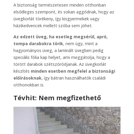
A biztonság természetesen minden otthonban
elsődleges szempont, és sokan aggódnak, hogy az
üvegkorlát törékeny, így kisgyermekek vagy
házikedvencek mellett szóba sem jöhet.
Az edzett üveg, ha esetleg megsérül, apró,
tompa darabokra törik
, nem úgy, mint a
hagyományos üveg, a laminált üvegben pedig
speciális fólia kap helyet, ami meggátolja, hogy a
törött darabok szétszóródjanak. Az üvegkorlát
készítés
minden esetben megfelel a biztonsági
előírásoknak
, így bátran használhatók családi
otthonokban is.
Tévhit: Nem megfizethető