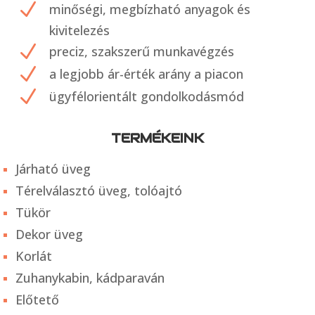
N
minőségi, megbízható anyagok és
kivitelezés
N
preciz, szakszerű munkavégzés
N
a legjobb ár-érték arány a piacon
N
ügyfélorientált gondolkodásmód
TERMÉKEINK
Járható üveg
Térelválasztó üveg, tolóajtó
Tükör
Dekor üveg
Korlát
Zuhanykabin, kádparaván
Előtető