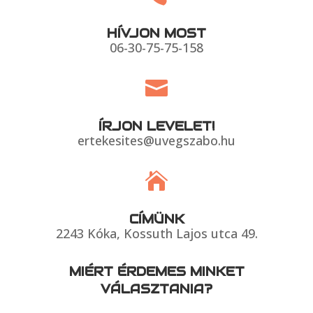
HÍVJON MOST
06-30-75-75-158

ÍRJON LEVELET!
ertekesites@uvegszabo.hu

CÍMÜNK
2243 Kóka, Kossuth Lajos utca 49.
MIÉRT ÉRDEMES MINKET
VÁLASZTANIA?