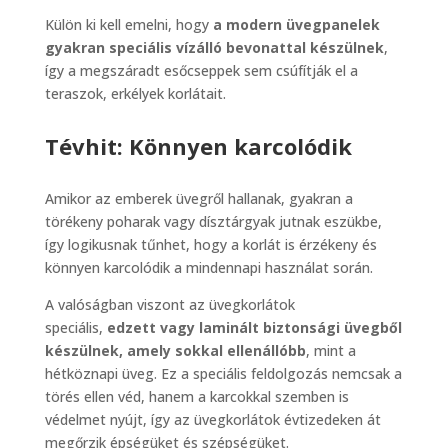
Külön ki kell emelni, hogy
a modern üvegpanelek
gyakran speciális vízálló bevonattal készülnek
,
így a megszáradt esőcseppek sem csúfítják el a
teraszok, erkélyek korlátait.
Tévhit: Könnyen karcolódik
Amikor az emberek üvegről hallanak, gyakran a
törékeny poharak vagy dísztárgyak jutnak eszükbe,
így logikusnak tűnhet, hogy a korlát is érzékeny és
könnyen karcolódik a mindennapi használat során.
A valóságban viszont az üvegkorlátok
speciális,
edzett vagy laminált biztonsági üvegből
készülnek, amely sokkal ellenállóbb
, mint a
hétköznapi üveg. Ez a speciális feldolgozás nemcsak a
törés ellen véd, hanem a karcokkal szemben is
védelmet nyújt, így az üvegkorlátok évtizedeken át
megőrzik épségüket és szépségüket.