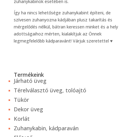
zuhanykabinok esetében is.
Így ha nincs lehetősége zuhanykabint építeni, de
szívesen zuhanyozna kádjában plusz takarítás és
mérgelődés nélkül, bátran keressen minket és a hely
adottságaihoz mérten, kialakítjuk az Önnek
legmegfelelőbb kádparavánt! Várjuk szeretettel ♥
Termékeink
Járható üveg
Térelválasztó üveg, tolóajtó
Tükör
Dekor üveg
Korlát
Zuhanykabin, kádparaván