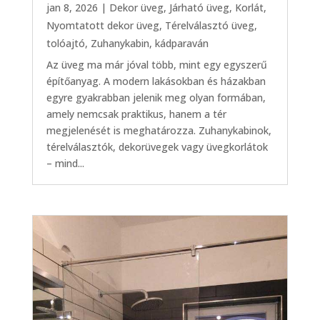
jan 8, 2026
|
Dekor üveg
,
Járható üveg
,
Korlát
,
Nyomtatott dekor üveg
,
Térelválasztó üveg,
tolóajtó
,
Zuhanykabin, kádparaván
Az üveg ma már jóval több, mint egy egyszerű
építőanyag. A modern lakásokban és házakban
egyre gyakrabban jelenik meg olyan formában,
amely nemcsak praktikus, hanem a tér
megjelenését is meghatározza. Zuhanykabinok,
térelválasztók, dekorüvegek vagy üvegkorlátok
– mind...