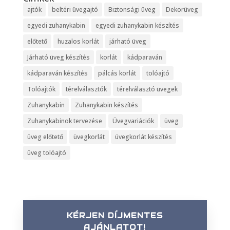
ajtók
beltéri üvegajtó
Biztonsági üveg
Dekorüveg
egyedi zuhanykabin
egyedi zuhanykabin készítés
előtető
huzalos korlát
járható üveg
Járható üveg készítés
korlát
kádparaván
kádparaván készítés
pálcás korlát
tolóajtó
Tolóajtók
térelválasztók
térelválasztó üvegek
Zuhanykabin
Zuhanykabin készítés
Zuhanykabinok tervezése
Üvegvariációk
üveg
üveg előtető
üvegkorlát
üvegkorlát készítés
üveg tolóajtó
KÉRJEN DÍJMENTES
AJÁNLATOT!