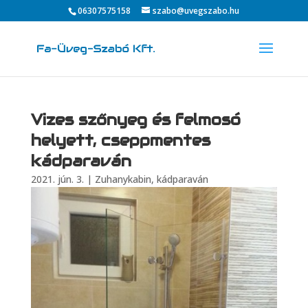
06307575158
szabo@uvegszabo.hu
Vizes szőnyeg és felmosó
helyett, cseppmentes
kádparaván
2021. jún. 3.
|
Zuhanykabin, kádparaván