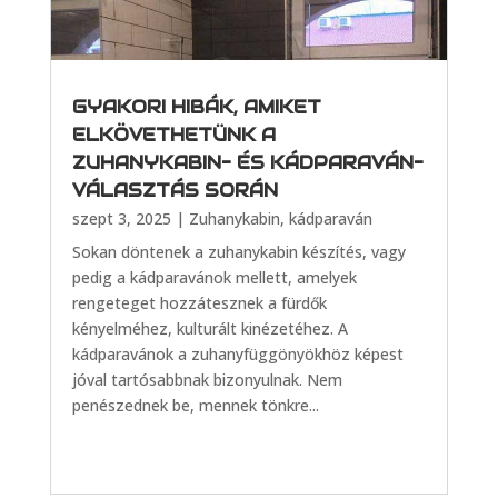
GYAKORI HIBÁK, AMIKET
ELKÖVETHETÜNK A
ZUHANYKABIN- ÉS KÁDPARAVÁN-
VÁLASZTÁS SORÁN
szept 3, 2025
|
Zuhanykabin, kádparaván
Sokan döntenek a zuhanykabin készítés, vagy
pedig a kádparavánok mellett, amelyek
rengeteget hozzátesznek a fürdők
kényelméhez, kulturált kinézetéhez. A
kádparavánok a zuhanyfüggönyökhöz képest
jóval tartósabbnak bizonyulnak. Nem
penészednek be, mennek tönkre...