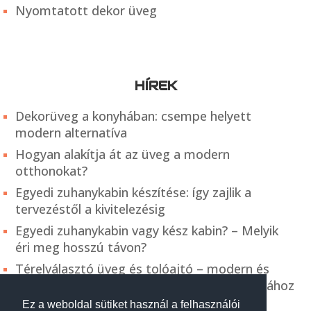
Nyomtatott dekor üveg
HÍREK
Dekorüveg a konyhában: csempe helyett
modern alternatíva
Hogyan alakítja át az üveg a modern
otthonokat?
Egyedi zuhanykabin készítése: így zajlik a
tervezéstől a kivitelezésig
Egyedi zuhanykabin vagy kész kabin? – Melyik
éri meg hosszú távon?
Térelválasztó üveg és tolóajtó – modern és
praktikus megoldás a belső terek kialakításához
Ez a weboldal sütiket használ a felhasználói