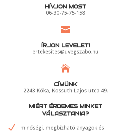
HÍVJON MOST
06-30-75-75-158

ÍRJON LEVELET!
ertekesites@uvegszabo.hu

CÍMÜNK
2243 Kóka, Kossuth Lajos utca 49.
MIÉRT ÉRDEMES MINKET
VÁLASZTANIA?
N
minőségi, megbízható anyagok és