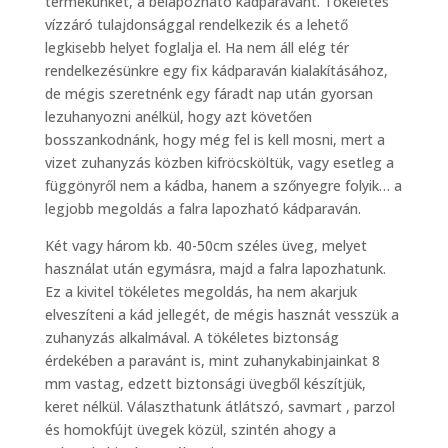
termékünket, a belapozható kádparavánt. Tökéletes
vízzáró tulajdonsággal rendelkezik és a lehető
legkisebb helyet foglalja el. Ha nem áll elég tér
rendelkezésünkre egy fix kádparaván kialakításához,
de mégis szeretnénk egy fáradt nap után gyorsan
lezuhanyozni anélkül, hogy azt követően
bosszankodnánk, hogy még fel is kell mosni, mert a
vizet zuhanyzás közben kifröcsköltük, vagy esetleg a
függönyről nem a kádba, hanem a szőnyegre folyik… a
legjobb megoldás a falra lapozható kádparaván.
Két vagy három kb. 40-50cm széles üveg, melyet
használat után egymásra, majd a falra lapozhatunk.
Ez a kivitel tökéletes megoldás, ha nem akarjuk
elveszíteni a kád jellegét, de mégis hasznát vesszük a
zuhanyzás alkalmával. A tökéletes biztonság
érdekében a paravánt is, mint zuhanykabinjainkat 8
mm vastag, edzett biztonsági üvegből készítjük,
keret nélkül. Választhatunk átlátszó, savmart , parzol
és homokfújt üvegek közül, szintén ahogy a