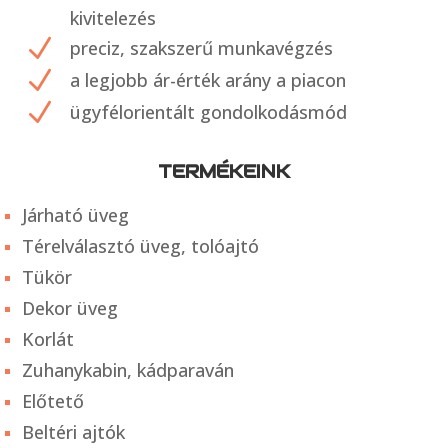
kivitelezés
N
preciz, szakszerű munkavégzés
N
a legjobb ár-érték arány a piacon
N
ügyfélorientált gondolkodásmód
TERMÉKEINK
Járható üveg
Térelválasztó üveg, tolóajtó
Tükör
Dekor üveg
Korlát
Zuhanykabin, kádparaván
Előtető
Beltéri ajtók