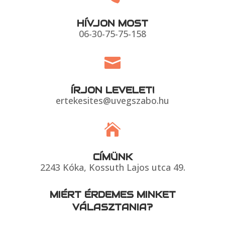
HÍVJON MOST
06-30-75-75-158

ÍRJON LEVELET!
ertekesites@uvegszabo.hu

CÍMÜNK
2243 Kóka, Kossuth Lajos utca 49.
MIÉRT ÉRDEMES MINKET
VÁLASZTANIA?