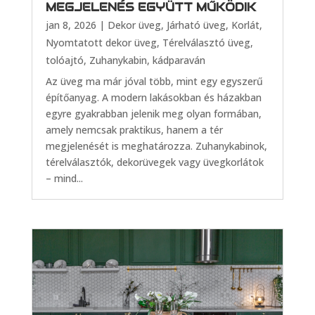
MEGJELENÉS EGYÜTT MŰKÖDIK
jan 8, 2026
|
Dekor üveg
,
Járható üveg
,
Korlát
,
Nyomtatott dekor üveg
,
Térelválasztó üveg,
tolóajtó
,
Zuhanykabin, kádparaván
Az üveg ma már jóval több, mint egy egyszerű
építőanyag. A modern lakásokban és házakban
egyre gyakrabban jelenik meg olyan formában,
amely nemcsak praktikus, hanem a tér
megjelenését is meghatározza. Zuhanykabinok,
térelválasztók, dekorüvegek vagy üvegkorlátok
– mind...