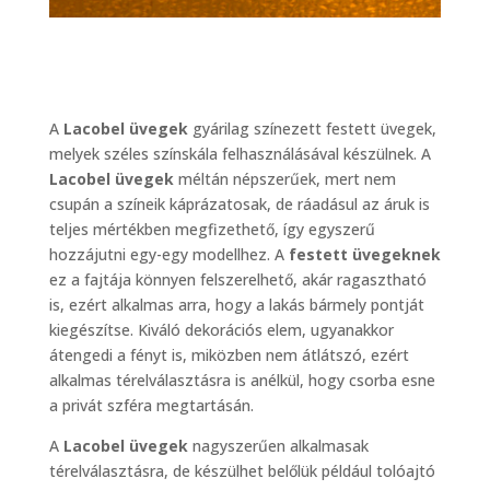
A
Lacobel üvegek
gyárilag színezett festett üvegek,
melyek széles színskála felhasználásával készülnek. A
Lacobel üvegek
méltán népszerűek, mert nem
csupán a színeik káprázatosak, de ráadásul az áruk is
teljes mértékben megfizethető, így egyszerű
hozzájutni egy-egy modellhez. A
festett üvegeknek
ez a fajtája könnyen felszerelhető, akár ragasztható
is, ezért alkalmas arra, hogy a lakás bármely pontját
kiegészítse. Kiváló dekorációs elem, ugyanakkor
átengedi a fényt is, miközben nem átlátszó, ezért
alkalmas térelválasztásra is anélkül, hogy csorba esne
a privát szféra megtartásán.
A
Lacobel üvegek
nagyszerűen alkalmasak
térelválasztásra, de készülhet belőlük például tolóajtó