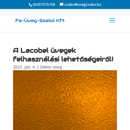
06307575158
szabo@uvegszabo.hu
A Lacobel üvegek
felhasználási lehetőségeiről!
2021. jún. 4.
|
Dekor üveg