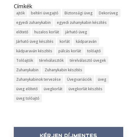
Címkék
ajtók
beltéri üvegajtó
Biztonsági üveg
Dekorüveg
egyedi zuhanykabin
egyedi zuhanykabin készítés
előtető
huzalos korlát
járható üveg
Járható üveg készítés
korlát
kádparaván
kádparaván készítés
pálcás korlát
tolóajtó
Tolóajtók
térelválasztók
térelválasztó üvegek
Zuhanykabin
Zuhanykabin készítés
Zuhanykabinok tervezése
Üvegvariációk
üveg
üveg előtető
üvegkorlát
üvegkorlát készítés
üveg tolóajtó
KÉRJEN DÍJMENTES