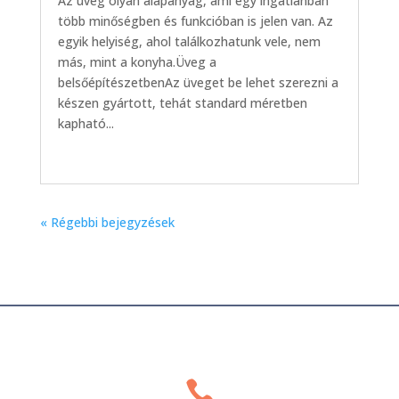
Az üveg olyan alapanyag, ami egy ingatlanban
több minőségben és funkcióban is jelen van. Az
egyik helyiség, ahol találkozhatunk vele, nem
más, mint a konyha.Üveg a
belsőépítészetbenAz üveget be lehet szerezni a
készen gyártott, tehát standard méretben
kapható...
« Régebbi bejegyzések
