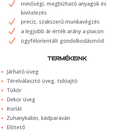
N
minőségi, megbízható anyagok és
kivitelezés
N
preciz, szakszerű munkavégzés
N
a legjobb ár-érték arány a piacon
N
ügyfélorientált gondolkodásmód
TERMÉKEINK
Járható üveg
Térelválasztó üveg, tolóajtó
Tükör
Dekor üveg
Korlát
Zuhanykabin, kádparaván
Előtető