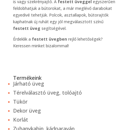
is vagy szekrényajtó. A
festett üveggel
egyszerűen
feldobhatjuk a bútorokat, a már meglévő darabokat
egyedivé tehetjük. Polcok, asztallapok, bútorajtók
kaphatnak új ruhát egy jól megválasztott színű
festett üveg
segítségével.
Érdeklik a
festett üvegben
rejlő lehetőségek?
Keressen minket bizalommal!
Termékeink
Járható üveg
Térelválasztó üveg, tolóajtó
Tükör
Dekor üveg
Korlát
Zuhanykabin, kádparaván