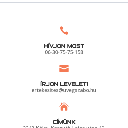

HÍVJON MOST
06-30-75-75-158

ÍRJON LEVELET!
ertekesites@uvegszabo.hu

CÍMÜNK
2243 Kóka, Kossuth Lajos utca 49.