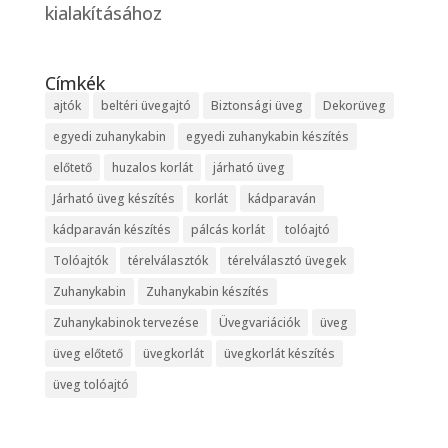
kialakításához
Címkék
ajtók
beltéri üvegajtó
Biztonsági üveg
Dekorüveg
egyedi zuhanykabin
egyedi zuhanykabin készítés
előtető
huzalos korlát
járható üveg
Járható üveg készítés
korlát
kádparaván
kádparaván készítés
pálcás korlát
tolóajtó
Tolóajtók
térelválasztók
térelválasztó üvegek
Zuhanykabin
Zuhanykabin készítés
Zuhanykabinok tervezése
Üvegvariációk
üveg
üveg előtető
üvegkorlát
üvegkorlát készítés
üveg tolóajtó