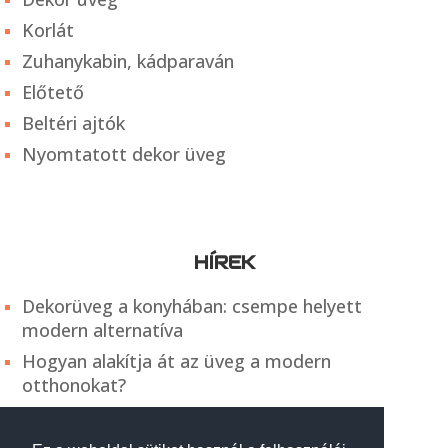
Korlát
Zuhanykabin, kádparaván
Előtető
Beltéri ajtók
Nyomtatott dekor üveg
HÍREK
Dekorüveg a konyhában: csempe helyett
modern alternatíva
Hogyan alakítja át az üveg a modern
otthonokat?
Egyedi zuhanykabin készítése: így zajlik a
tervezéstől a kivitelezésig