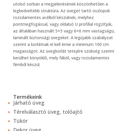
utolsó sorban a megjelenésének köszönhetően a
legkedveltebb struktúra. Az üveget tartó oszlopok
rozsdamentes acélból készülnek, melyhez
pontmegfogással, vagy oldalsó U profillal rögzítjük,
az általában használt 5+5 vagy 6+6 mm vastagságú,
laminált biztonsági üvegeket. A legújabb szabályzat
szerint a korlátnak el kell érnie a minimum 100 cm
magasságot. Az üvegkorlát tetejére szükség szerint
kerülhet könyöklő, mely fából, vagy rozsdamentes
fémből készül.
Termékeink
Járható üveg
Térelválasztó üveg, tolóajtó
Tükör
Dekor üveg