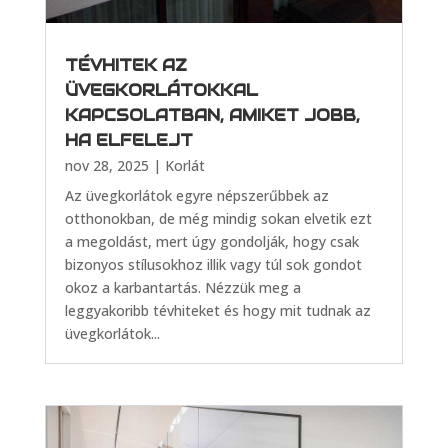
TÉVHITEK AZ
ÜVEGKORLÁTOKKAL
KAPCSOLATBAN, AMIKET JOBB,
HA ELFELEJT
nov 28, 2025
|
Korlát
Az üvegkorlátok egyre népszerűbbek az
otthonokban, de még mindig sokan elvetik ezt
a megoldást, mert úgy gondolják, hogy csak
bizonyos stílusokhoz illik vagy túl sok gondot
okoz a karbantartás. Nézzük meg a
leggyakoribb tévhiteket és hogy mit tudnak az
üvegkorlátok...