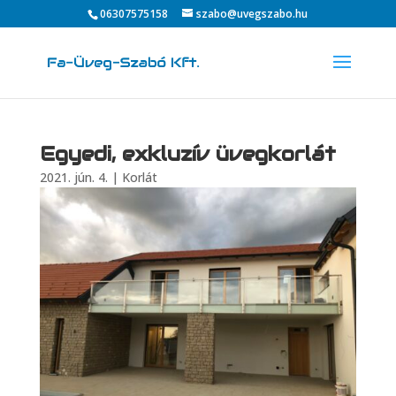
06307575158
szabo@uvegszabo.hu
Egyedi, exkluzív üvegkorlát
2021. jún. 4.
|
Korlát