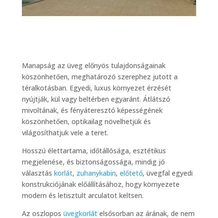
Manapság az üveg előnyös tulajdonságainak
köszönhetően, meghatározó szerephez jutott a
téralkotásban. Egyedi, luxus környezet érzését
nyújtják, kül vagy beltérben egyaránt. Átlátszó
mivoltának, és fényáteresztó képességének
köszönhetően, optikailag növelhetjük és
világosíthatjuk vele a teret.
Hosszú élettartama, időtállósága, esztétikus
megjelenése, és biztonságossága, mindig jó
választás
korlát
,
zuhanykabin
,
előtető
, üvegfal egyedi
konstrukciójának előállításához, hogy környezete
modern és letisztult arculatot keltsen.
Az oszlopos
üvegkorlát
elsősorban az árának, de nem