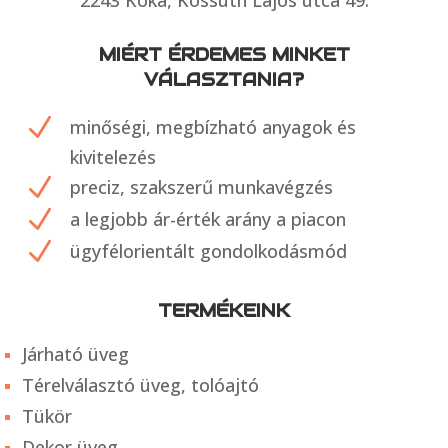
MIÉRT ÉRDEMES MINKET
VÁLASZTANIA?
N
minőségi, megbízható anyagok és
kivitelezés
N
preciz, szakszerű munkavégzés
N
a legjobb ár-érték arány a piacon
N
ügyfélorientált gondolkodásmód
TERMÉKEINK
Járható üveg
Térelválasztó üveg, tolóajtó
Tükör
Dekor üveg