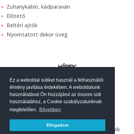
Zuhanykabin, kádparaván
Előtető
Beltéri ajtók
Nyomtatott dekor üveg
HÍREK
Dekorüveg a konyhában: csempe helyett
Ez a weboldal sütiket használ a felhasználói
modern alternatíva
élmény javítása érdekében. A weboldalunk
használatával Ön hozzájárul az összes süti
Hogyan alakítja át az üveg a modern
használatához, a Cookie szabályzatunknak
otthonokat?
megfelelően.
Bővebben
Egyedi zuhanykabin készítése: így zajlik a
tervezéstől a kivitelezésig
Elfogadom
Egyedi zuhanykabin vagy kész kabin? – Melyik