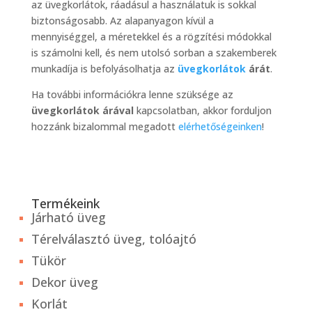
az üvegkorlátok, ráadásul a használatuk is sokkal
biztonságosabb. Az alapanyagon kívül a
mennyiséggel, a méretekkel és a rögzítési módokkal
is számolni kell, és nem utolsó sorban a szakemberek
munkadíja is befolyásolhatja az
üvegkorlátok
árát
.
Ha további információkra lenne szüksége az
üvegkorlátok árával
kapcsolatban, akkor forduljon
hozzánk bizalommal megadott
elérhetőségeinken
!
Termékeink
Járható üveg
Térelválasztó üveg, tolóajtó
Tükör
Dekor üveg
Korlát