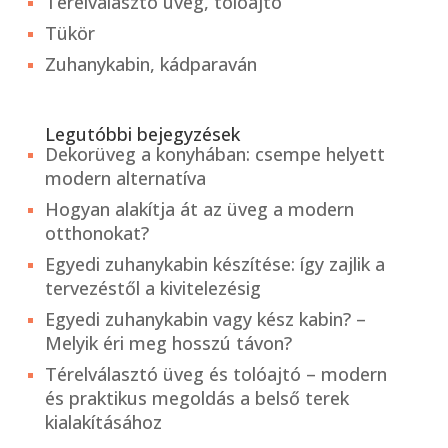
Térelválasztó üveg, tolóajtó
Tükör
Zuhanykabin, kádparaván
Legutóbbi bejegyzések
Dekorüveg a konyhában: csempe helyett
modern alternatíva
Hogyan alakítja át az üveg a modern
otthonokat?
Egyedi zuhanykabin készítése: így zajlik a
tervezéstől a kivitelezésig
Egyedi zuhanykabin vagy kész kabin? –
Melyik éri meg hosszú távon?
Térelválasztó üveg és tolóajtó – modern
és praktikus megoldás a belső terek
kialakításához