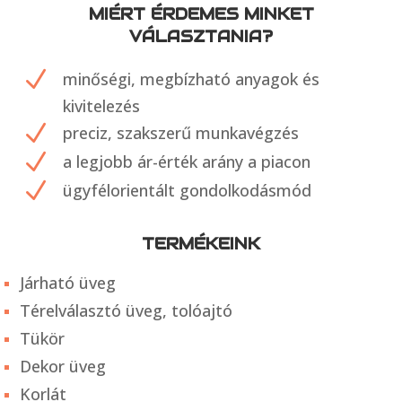
MIÉRT ÉRDEMES MINKET
VÁLASZTANIA?
N
minőségi, megbízható anyagok és
kivitelezés
N
preciz, szakszerű munkavégzés
N
a legjobb ár-érték arány a piacon
N
ügyfélorientált gondolkodásmód
TERMÉKEINK
Járható üveg
Térelválasztó üveg, tolóajtó
Tükör
Dekor üveg
Korlát