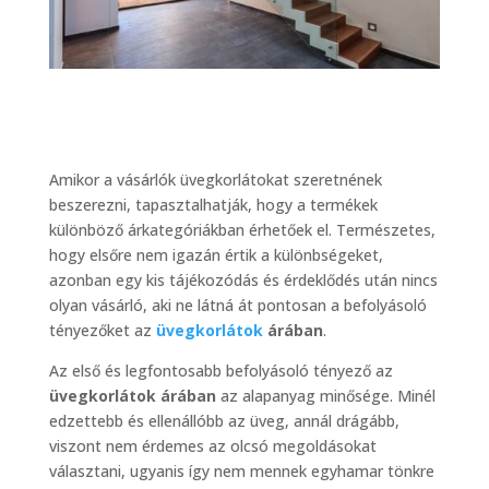
Amikor a vásárlók üvegkorlátokat szeretnének
beszerezni, tapasztalhatják, hogy a termékek
különböző árkategóriákban érhetőek el. Természetes,
hogy elsőre nem igazán értik a különbségeket,
azonban egy kis tájékozódás és érdeklődés után nincs
olyan vásárló, aki ne látná át pontosan a befolyásoló
tényezőket az
üvegkorlátok
árában
.
Az első és legfontosabb befolyásoló tényező az
üvegkorlátok árában
az alapanyag minősége. Minél
edzettebb és ellenállóbb az üveg, annál drágább,
viszont nem érdemes az olcsó megoldásokat
választani, ugyanis így nem mennek egyhamar tönkre