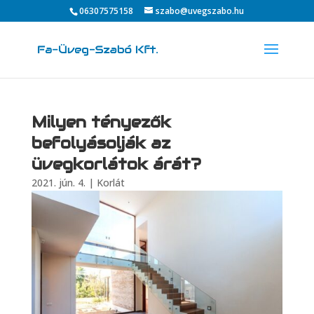
06307575158
szabo@uvegszabo.hu
Milyen tényezők
befolyásolják az
üvegkorlátok árát?
2021. jún. 4.
|
Korlát