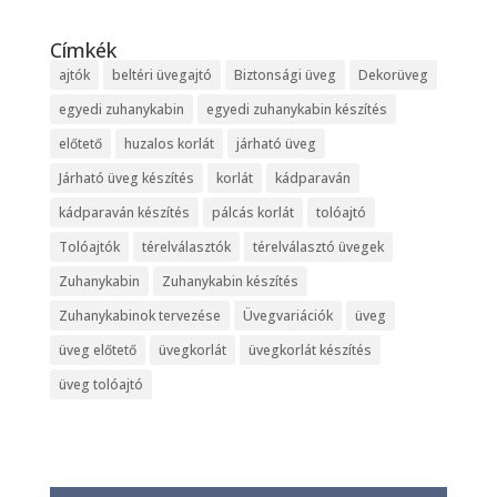
Címkék
ajtók
beltéri üvegajtó
Biztonsági üveg
Dekorüveg
egyedi zuhanykabin
egyedi zuhanykabin készítés
előtető
huzalos korlát
járható üveg
Járható üveg készítés
korlát
kádparaván
kádparaván készítés
pálcás korlát
tolóajtó
Tolóajtók
térelválasztók
térelválasztó üvegek
Zuhanykabin
Zuhanykabin készítés
Zuhanykabinok tervezése
Üvegvariációk
üveg
üveg előtető
üvegkorlát
üvegkorlát készítés
üveg tolóajtó