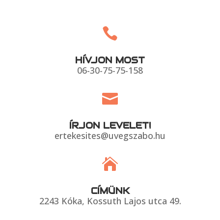

HÍVJON MOST
06-30-75-75-158

ÍRJON LEVELET!
ertekesites@uvegszabo.hu

CÍMÜNK
2243 Kóka, Kossuth Lajos utca 49.