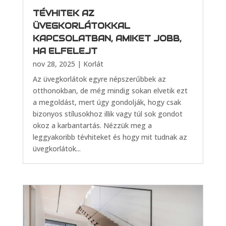
TÉVHITEK AZ
ÜVEGKORLÁTOKKAL
KAPCSOLATBAN, AMIKET JOBB,
HA ELFELEJT
nov 28, 2025
|
Korlát
Az üvegkorlátok egyre népszerűbbek az
otthonokban, de még mindig sokan elvetik ezt
a megoldást, mert úgy gondolják, hogy csak
bizonyos stílusokhoz illik vagy túl sok gondot
okoz a karbantartás. Nézzük meg a
leggyakoribb tévhiteket és hogy mit tudnak az
üvegkorlátok...