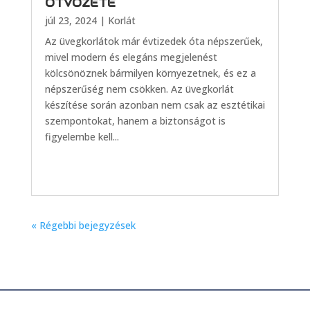
ÖTVÖZETE
júl 23, 2024
|
Korlát
Az üvegkorlátok már évtizedek óta népszerűek,
mivel modern és elegáns megjelenést
kölcsönöznek bármilyen környezetnek, és ez a
népszerűség nem csökken. Az üvegkorlát
készítése során azonban nem csak az esztétikai
szempontokat, hanem a biztonságot is
figyelembe kell...
« Régebbi bejegyzések