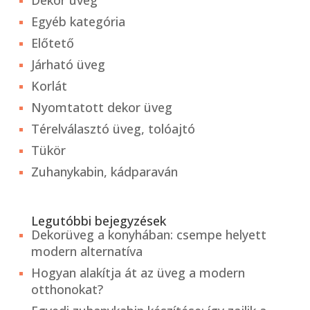
Dekor üveg
Egyéb kategória
Előtető
Járható üveg
Korlát
Nyomtatott dekor üveg
Térelválasztó üveg, tolóajtó
Tükör
Zuhanykabin, kádparaván
Legutóbbi bejegyzések
Dekorüveg a konyhában: csempe helyett
modern alternatíva
Hogyan alakítja át az üveg a modern
otthonokat?