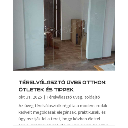
TÉRELVÁLASZTÓ ÜVEG OTTHON:
ÖTLETEK ÉS TIPPEK
okt 31, 2025
|
Térelválasztó üveg, tolóajtó
Az üveg térelválasztók régóta a modern irodák
kedvelt megoldásai: elegánsak, praktikusak, és
úgy osztják fel a teret, hogy közben élettel
telivé varázsolják azt. De mi van akkor, ha ezt a