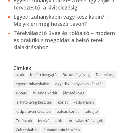
Egyedi zuhanykabin készítése: így zajlik a
tervezéstől a kivitelezésig
Egyedi zuhanykabin vagy kész kabin? –
Melyik éri meg hosszú távon?
Térelválasztó üveg és tolóajtó – modern
és praktikus megoldás a belső terek
kialakításához
Címkék
ajtók
beltéri üvegajtó
Biztonsági üveg
Dekorüveg
egyedi zuhanykabin
egyedi zuhanykabin készítés
előtető
huzalos korlát
járható üveg
Járható üveg készítés
korlát
kádparaván
kádparaván készítés
pálcás korlát
tolóajtó
Tolóajtók
térelválasztók
térelválasztó üvegek
Zuhanykabin
Zuhanykabin készítés