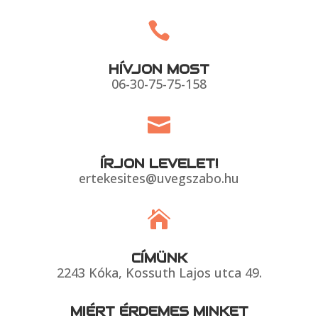

HÍVJON MOST
06-30-75-75-158

ÍRJON LEVELET!
ertekesites@uvegszabo.hu

CÍMÜNK
2243 Kóka, Kossuth Lajos utca 49.
MIÉRT ÉRDEMES MINKET