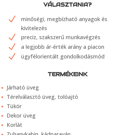
VÁLASZTANIA?
N
minőségi, megbízható anyagok és
kivitelezés
N
preciz, szakszerű munkavégzés
N
a legjobb ár-érték arány a piacon
N
ügyfélorientált gondolkodásmód
TERMÉKEINK
Járható üveg
Térelválasztó üveg, tolóajtó
Tükör
Dekor üveg
Korlát
Zuhanykabin, kádparaván