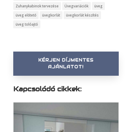
Zuhanykabinok tervezése
Üvegvariációk
üveg
üveg előtető
üvegkorlát
üvegkorlát készítés
üveg tolóajtó
KÉRJEN DÍJMENTES
AJÁNLATOT!
Kapcsolódó cikkek: