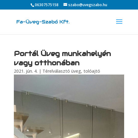
06307575158
szabo@uvegszabo.hu
Portál Üveg munkahelyén
vagy otthonában
2021. jún. 4.
|
Térelválasztó üveg, tolóajtó