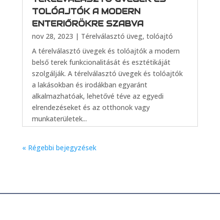
TOLÓAJTÓK A MODERN
ENTERIŐRÖKRE SZABVA
nov 28, 2023
|
Térelválasztó üveg, tolóajtó
A térelválasztó üvegek és tolóajtók a modern
belső terek funkcionalitását és esztétikáját
szolgálják. A térelválasztó üvegek és tolóajtók
a lakásokban és irodákban egyaránt
alkalmazhatóak, lehetővé téve az egyedi
elrendezéseket és az otthonok vagy
munkaterületek...
« Régebbi bejegyzések