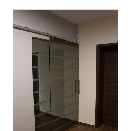
koncepciót hazaviszi? Ez ma már csöppet sem
elképzelhetetlen, lássuk a...