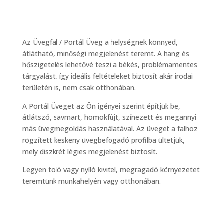
Az Üvegfal / Portál Üveg a helységnek könnyed,
átlátható, minőségi megjelenést teremt. A hang és
hőszigetelés lehetővé teszi a békés, problémamentes
tárgyalást, így ideális feltételeket biztosít akár irodai
területén is, nem csak otthonában.
A Portál Üveget az Ön igényei szerint építjük be,
átlátszó, savmart, homokfújt, színezett és megannyi
más üvegmegoldás használatával. Az üveget a falhoz
rögzített keskeny üvegbefogadó profilba ültetjük,
mely diszkrét légies megjelenést biztosít.
Legyen toló vagy nyíló kivitel, megragadó környezetet
teremtünk munkahelyén vagy otthonában.