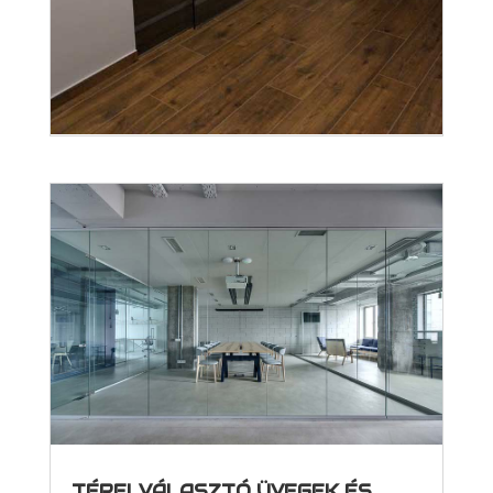
TÉRELVÁLASZTÓ ÜVEG MODERN
INGATLANOKBAN
ápr 30, 2024
|
Blog
,
Térelválasztó üveg,
tolóajtó
A tolóajtó és térelválasztó üveg elképesztően
sok lehetőséget tartogat, extra funkcióval és
stílussal megszínezve a modern ingatlanokat!
Sokoldalúságuknak köszönhetően az üvegből
készült belsőépítészeti elemek számos
lakberendezési problémára kínálnak
megoldást,...
TÉRELVÁLASZTÓ ÜVEGEK ÉS